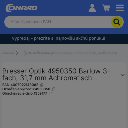
Conrad
Pre
vyhľadanie
produktu
zadajte
Výpredaj - prezrite si najnovšiu akčnú ponuku!
kľúčové
slovo,
objednávacie
Domov
...
Príslušenstvo pro spektívy a ďalekohľady, diaľkomery
číslo,
EAN
Bresser Optik 4950350 Barlow 3-
alebo
číslo
fach, 31,7 mm Achromatisch
výrobcu
Barlowova šošovka
EAN:
4007922143088
Označenie výrobcu:
4950350
Objednávacie číslo:
1359177