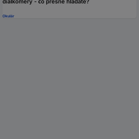
diaľkomery - čo presne hľadáte?
Okulár