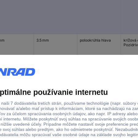
mm
3.5 mm
polookrúhla hlava
krížová
Pozidriv
 mm
3.5 mm
polookrúhla hlava
krížová
Pozidriv