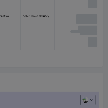
 dražka
polkruhové skrutky
Slovenčina