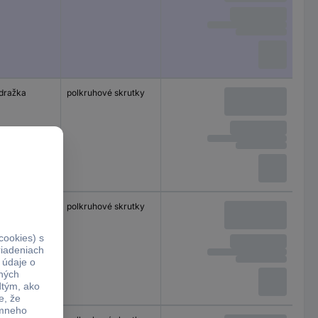
 dražka
polkruhové skrutky
 dražka
polkruhové skrutky