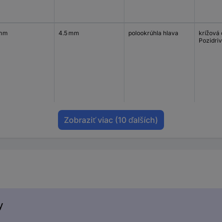
 mm
4.5 mm
polookrúhla hlava
krížová
Pozidriv
Zobraziť viac
(10 ďalších)
y