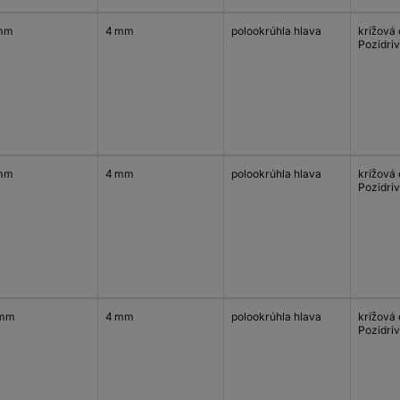
mm
4 mm
polookrúhla hlava
krížová
Pozidriv
mm
4 mm
polookrúhla hlava
krížová
Pozidriv
 mm
4 mm
polookrúhla hlava
krížová
Pozidriv