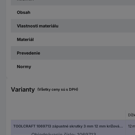
Obsah
Vlastnosti materiálu
Materiál
Prevedenie
Normy
Varianty
(Všetky ceny sú s DPH)
Dĺž
TOOLCRAFT 1069713 zápustné skrutky 3 mm 12 mm krížová dražka Pozidriv 88097 nerezová ocel A2 1000 ks
12 
Objednávacie číslo:
1069713