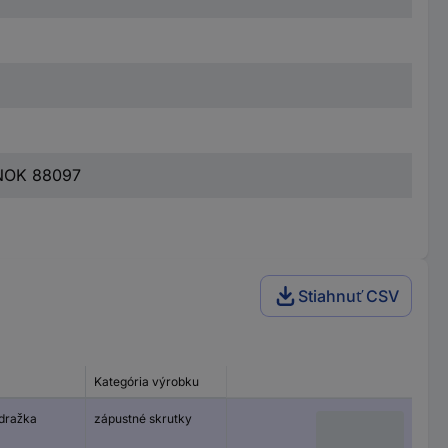
ÁNOK 88097
Stiahnuť CSV
Kategória výrobku
 dražka
zápustné skrutky