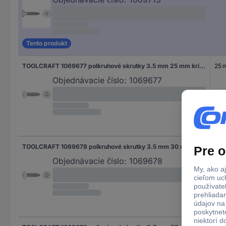
Tento produkt
TOOLCRAFT 1069677 polkruhové skrutky 3.5 mm 25 mm krížová dražka Pozidriv 88096 nerezová ocel A2 1000 ks
25 
Objednávacie číslo:
1069677
TOOLCRAFT 1069678 polkruhové skrutky 3.5 mm 30 mm krížová dražka Pozidriv 88096 nerezová ocel A2 1000 ks
30
Objednávacie číslo:
1069678