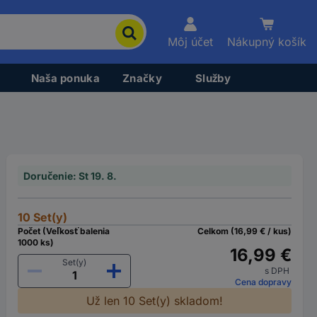
Môj účet
Nákupný košík
Naša ponuka
Značky
Služby
Doručenie: St 19. 8.
10 Set(y)
Počet (Veľkosť balenia
Celkom (16,99 € / kus)
1000 ks)
16,99 €
Set(y)
s DPH
Cena dopravy
Už len 10 Set(y) skladom!