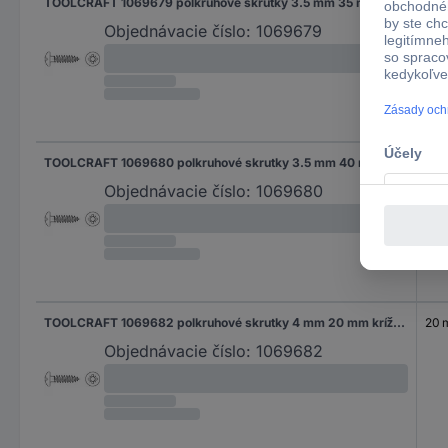
TOOLCRAFT 1069679 polkruhové skrutky 3.5 mm 35 mm krížová dražka Pozidriv 88096 nerezová ocel A2 1000 ks
35 
Objednávacie číslo:
1069679
TOOLCRAFT 1069680 polkruhové skrutky 3.5 mm 40 mm krížová dražka Pozidriv 88096 nerezová ocel A2 1000 ks
40
Objednávacie číslo:
1069680
TOOLCRAFT 1069682 polkruhové skrutky 4 mm 20 mm krížová dražka Pozidriv 88096 nerezová ocel A2 1000 ks
20
Objednávacie číslo:
1069682