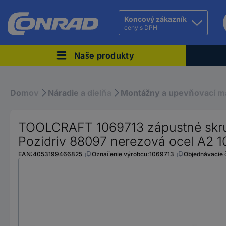
Conrad
Koncový zákazník
ceny s DPH
Naše produkty
Domov
Náradie a dielňa
Montážny a upevňovací ma
TOOLCRAFT 1069713 zápustné skru
Pozidriv 88097 nerezová ocel A2 1
EAN:
4053199466825
Označenie výrobcu:
1069713
Objednávacie č