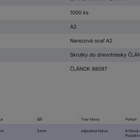
1000 ks
A2
Nerezová oceľ A2
Skrutky do drevotriesky ČL
ČLÁNOK 88097
ka
(Ø)
Tvar hlavy
Pohon
mm
3 mm
zápustná hlava
krížová
Pozidriv