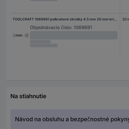
TOOLCRAFT 1069691 polkruhové skrutky 4.5 mm 20 mm krížová dražka Pozidriv 88096 nerezová ocel A2 1000 ks
20
Objednávacie číslo:
1069691
Na stiahnutie
Návod na obsluhu a bezpečnostné pokyn