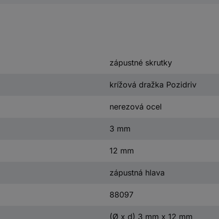
zápustné skrutky
krížová dražka Pozidriv
nerezová ocel
3 mm
12 mm
zápustná hlava
88097
(Ø x d) 3 mm x 12 mm