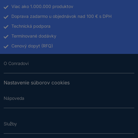
Viac ako 1.000.000 produktov
Doprava zadarmo u objednávok nad 100 € s DPH
Technická podpora
Termínované dodávky
Cenový dopyt (RFQ)
O Conradovi
Nastavenie súborov cookies
Nápoveda
Služby