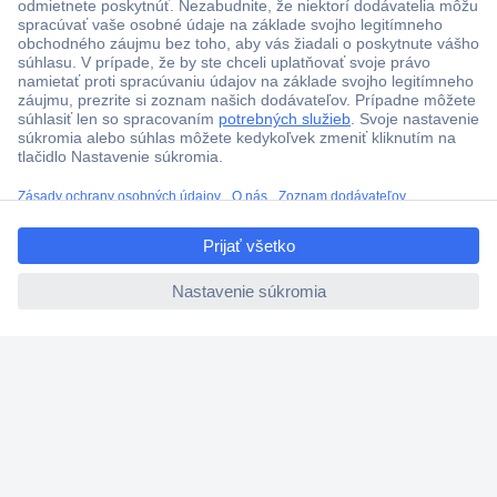
ccp.user.init.failed.titl
e
ccp.user.init.failed