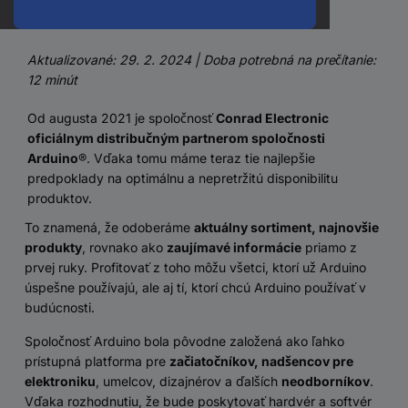
riadiace úlohy
Aktualizované: 29. 2. 2024 | Doba potrebná na prečítanie:
12 minút
Od augusta 2021 je spoločnosť
Conrad Electronic
oficiálnym distribučným partnerom spoločnosti
Arduino
®. Vďaka tomu máme teraz tie najlepšie
predpoklady na optimálnu a nepretržitú disponibilitu
produktov.
To znamená, že odoberáme
aktuálny sortiment, najnovšie
produkty
, rovnako ako
zaujímavé informácie
priamo z
prvej ruky. Profitovať z toho môžu všetci, ktorí už Arduino
úspešne používajú, ale aj tí, ktorí chcú Arduino používať v
budúcnosti.
Spoločnosť Arduino bola pôvodne založená ako ľahko
prístupná platforma pre
začiatočníkov, nadšencov pre
elektroniku
, umelcov, dizajnérov a ďalších
neodborníkov
.
Vďaka rozhodnutiu, že bude poskytovať hardvér a softvér