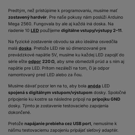
Predtým, než pristúpime k programovaniu, musíme mať
zostavený hardvér
. Pre naše pokusy nám poslúži Arduino
Mega 2560. Fungovala by ale aj každá iná doska. Na
riadenie 10
LED
použijeme
digitálne vstupy/výstupy 2–11
.
Na fyzické zostavenie obvodu sa ako ideálna osvedčila
malá
doska
. Pretože LED nie sú dimenzované pre
prevádzkové napätie 5V, musíme ku každej LED zapojiť do
série ešte
odpor
220 Ω
, aby sme obmedzili prúd a s ním aj
napätie pre LED. Pritom nezáleží na tom, či je odpor
namontovaný pred LED alebo za ňou.
Musíme dávať pozor len na to, aby bola
anóda
LED
spojená s digitálnym vstupom/výstupom
dosky. Spoločné
pripojenie ku kostre sa následne pripojí na
prípojku GND
dosky. Týmto je zostavenie testovacieho zapojenia
dokončené.
Pretože
napájanie prebieha cez USB port
, nemusíme k
nášmu testovaciemu zapojeniu pripájať sieťový adaptér.