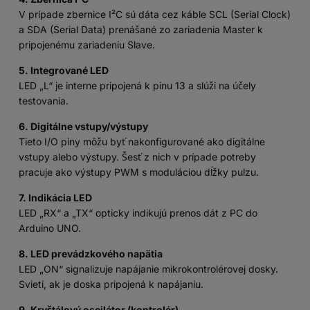
V prípade zbernice I²C sú dáta cez káble SCL (Serial Clock)
a SDA (Serial Data) prenášané zo zariadenia Master k
pripojenému zariadeniu Slave.
5. Integrované LED
LED „L“ je interne pripojená k pinu 13 a slúži na účely
testovania.
6. Digitálne vstupy/výstupy
Tieto I/O piny môžu byť nakonfigurované ako digitálne
vstupy alebo výstupy. Šesť z nich v prípade potreby
pracuje ako výstupy PWM s moduláciou dĺžky pulzu.
7. Indikácia LED
LED „RX“ a „TX“ opticky indikujú prenos dát z PC do
Arduino UNO.
8. LED prevádzkového napätia
LED „ON“ signalizuje napájanie mikrokontrolérovej dosky.
Svieti, ak je doska pripojená k napájaniu.
9. Kryštálový oscilátor (kontrolér)