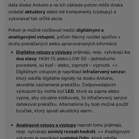
dáta doske Arduino a na ich základe potom môže doska
ovládať
aktuátory
alebo iné komponenty (výstupy) a
vykonávať tak určité akcie.
Pritom je možné rozlišovať medzi
digitálnymi a
analógovými vstupmi
, pričom hlavný rozdiel spočíva v
druhu prenášaných alebo spracovávaných informácií:
Digitálne vstupy a výstupy
prijímajú, resp. vytvárajú iba
dva stavy
: HIGH (1) alebo LOW (0) – jednoducho
povedané, sú buď – alebo, zapnuté – vypnuté. >>
Digitálnym vstupom je napríklad
infračervený senzor
,
ktorý odošle digitálne signály na dosku Arduino,
akonáhle zaznamená prekážku. Zodpovedajúcim
výstupom by mohla byť
LED
, ktorá sa zapne alebo
vypne, aby vizuálne indikovala, že infračervený senzor
detekoval prekážku. Alternatívne by bolo možné použiť
bzučiak, ktorý spustí akustický alarm.
Analógové vstupy a výstupy
naproti tomu prijímajú,
resp. vytvárajú
súvislý rozsah hodnôt
. >> Analógovým
vstupom je napríklad
svetelné čidlo
, ktoré odošle