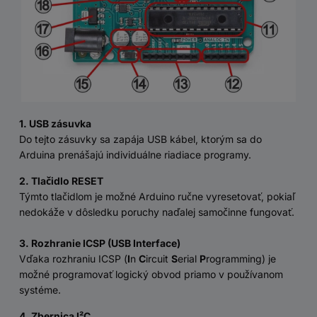
1. USB zásuvka
Do tejto zásuvky sa zapája USB kábel, ktorým sa do
Arduina prenášajú individuálne riadiace programy.
2. Tlačidlo RESET
Týmto tlačidlom je možné Arduino ručne vyresetovať, pokiaľ
nedokáže v dôsledku poruchy naďalej samočinne fungovať.
3. Rozhranie ICSP (USB Interface)
Vďaka rozhraniu ICSP (
I
n
C
ircuit
S
erial
P
rogramming) je
možné programovať logický obvod priamo v používanom
systéme.
4. Zbernica I²C