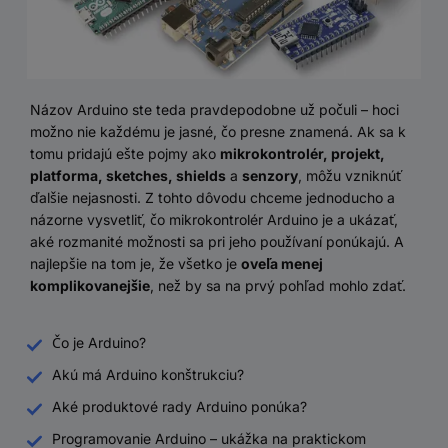
Názov Arduino ste teda pravdepodobne už počuli – hoci
možno nie každému je jasné, čo presne znamená. Ak sa k
tomu pridajú ešte pojmy ako
mikrokontrolér, projekt,
platforma, sketches, shields
a
senzory
, môžu vzniknúť
ďalšie nejasnosti. Z tohto dôvodu chceme jednoducho a
názorne vysvetliť, čo mikrokontrolér Arduino je a ukázať,
aké rozmanité možnosti sa pri jeho používaní ponúkajú. A
najlepšie na tom je, že všetko je
oveľa menej
komplikovanejšie
, než by sa na prvý pohľad mohlo zdať.
Čo je Arduino?
Akú má Arduino konštrukciu?
Aké produktové rady Arduino ponúka?
Programovanie Arduino – ukážka na praktickom