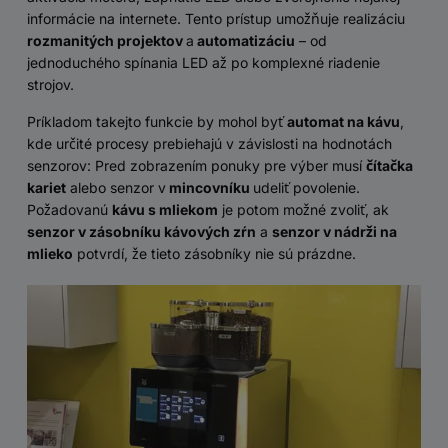
informácie na internete. Tento prístup umožňuje realizáciu
rozmanitých projektov
a
automatizáciu
– od
jednoduchého spínania LED až po komplexné riadenie
strojov.
Príkladom takejto funkcie by mohol byť
automat na kávu
,
kde určité procesy prebiehajú v závislosti na hodnotách
senzorov: Pred zobrazením ponuky pre výber musí
čítačka
kariet
alebo senzor v
mincovníku
udeliť povolenie.
Požadovanú
kávu s mliekom
je potom možné zvoliť, ak
senzor v zásobníku kávových zŕn
a
senzor v nádrži na
mlieko
potvrdí, že tieto zásobníky nie sú prázdne.