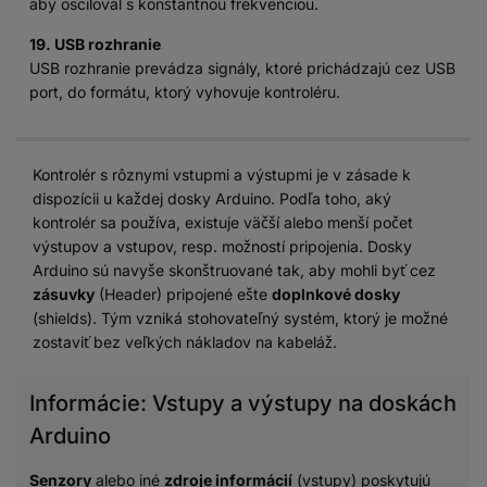
aby osciloval s konštantnou frekvenciou.
19. USB rozhranie
USB rozhranie prevádza signály, ktoré prichádzajú cez USB
port, do formátu, ktorý vyhovuje kontroléru.
Kontrolér s rôznymi vstupmi a výstupmi je v zásade k
dispozícii u každej dosky Arduino. Podľa toho, aký
kontrolér sa používa, existuje väčší alebo menší počet
výstupov a vstupov, resp. možností pripojenia. Dosky
Arduino sú navyše skonštruované tak, aby mohli byť cez
zásuvky
(Header) pripojené ešte
doplnkové dosky
(shields). Tým vzniká stohovateľný systém, ktorý je možné
zostaviť bez veľkých nákladov na kabeláž.
Informácie: Vstupy a výstupy na doskách
Arduino
Senzory
alebo iné
zdroje informácií
(vstupy) poskytujú