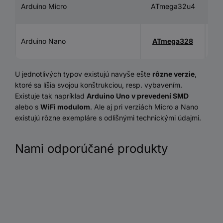
8
Arduino Micro
ATmega32u4
bit
8
Arduino Nano
ATmega328
bit
U jednotlivých typov existujú navyše ešte
rôzne verzie
,
ktoré sa líšia svojou konštrukciou, resp. vybavením.
Existuje tak napríklad
Arduino Uno v prevedení SMD
alebo s
WiFi modulom
. Ale aj pri verziách Micro a Nano
existujú rôzne exempláre s odlišnými technickými údajmi.
Nami odporúčané produkty