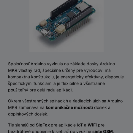
Spoločnosť Arduino vyvinula na základe dosky Arduino
MKR vlastný rad, špeciálne určený pre výrobcov: má
kompaktnú konštrukciu, je energeticky efektívny, disponuje
špecifickými funkciami a je flexibilne a všestranne
použiteľný pre celú radu aplikácií.
Okrem všestranných spínacích a riadiacich úloh sa Arduino
MKR zameriava na
komunikačné možnosti
dosiek a
doplnkových dosiek.
Tie siahajú od
SigFox
pre aplikácie IoT a
WiFi
pre
bezdrôtové pripojenie k sieti až po využitie
siete GSM
.