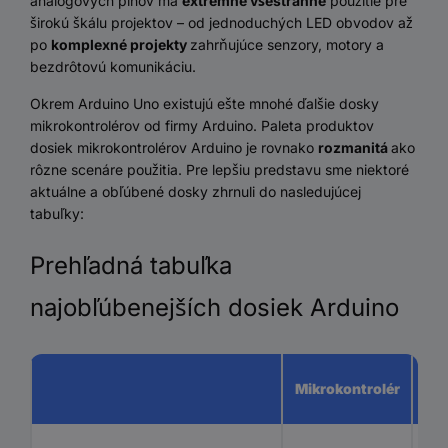
analógových pinov má
extrémne všestranné
použitie pre
širokú škálu projektov – od jednoduchých LED obvodov až
po
komplexné projekty
zahrňujúce senzory, motory a
bezdrôtovú komunikáciu.
Okrem Arduino Uno existujú ešte mnohé ďalšie dosky
mikrokontrolérov od firmy Arduino. Paleta produktov
dosiek mikrokontrolérov Arduino je rovnako
rozmanitá
ako
rôzne scenáre použitia. Pre lepšiu predstavu sme niektoré
aktuálne a obľúbené dosky zhrnuli do nasledujúcej
tabuľky:
Prehľadná tabuľka
najobľúbenejších dosiek Arduino
Mikrokontrolér
C