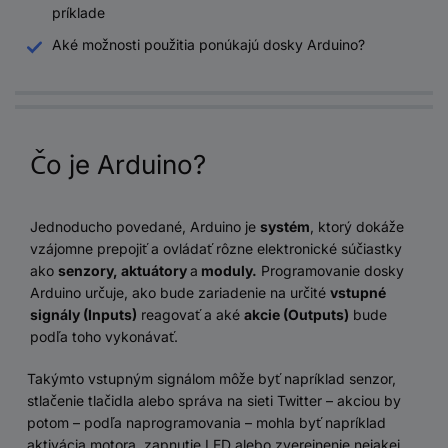
príklade
Aké možnosti použitia ponúkajú dosky Arduino?
Čo je Arduino?
Jednoducho povedané, Arduino je
systém
, ktorý dokáže
vzájomne prepojiť a ovládať rôzne elektronické súčiastky
ako
senzory, aktuátory
a
moduly.
Programovanie dosky
Arduino určuje, ako bude zariadenie na určité
vstupné
signály (Inputs)
reagovať a aké
akcie (Outputs)
bude
podľa toho vykonávať.
Takýmto vstupným signálom môže byť napríklad senzor,
stlačenie tlačidla alebo správa na sieti Twitter – akciou by
potom – podľa naprogramovania – mohla byť napríklad
aktivácia motora, zapnutie LED alebo zverejnenie nejakej