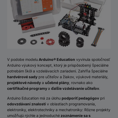
V podobe modelu
Arduino® Education
vyvinula spoločnosť
Arduino výukový koncept, ktorý je prispôsobený špeciálne
potrebám škôl a vzdelávacích zariadení. Zahŕňa špeciálne
hardvérové ​​sady
pre učiteľov a žiakov, výukové materiály,
projektové návody
a
učebné plány
, rovnako ako
certifikačné programy
a
ďalšie vzdelávanie učiteľov
.
Arduino Education má za úlohu
podporiť pedagógov
pri
odovzdávaní znalostí
v oblastiach programovania,
elektroniky, elektrotechniky a mechatroniky: Rôzne projekty
umožňujú rýchle a jednoduché
zoznámenie sa s