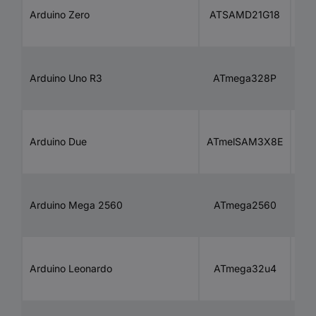
32
Arduino Zero
ATSAMD21G18
bit
8
Arduino Uno R3
ATmega328P
bit
Arduino Due
ATmelSAM3X8E
bit
8
Arduino Mega 2560
ATmega2560
bit
8
Arduino Leonardo
ATmega32u4
bit