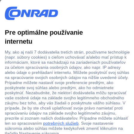
Na prvom riadku sa definuje,
koľko LED má byť riadených
a
ktoré fyzické prípojky
(piny) sa majú na riadenie LED
použiť.
V našom prípade budú zapojené prípojky 2–11.
Nasledujúca časť pozostáva z dvoch kľúčových funkcií,
ktoré sa označujú ako
setup
a
loop.