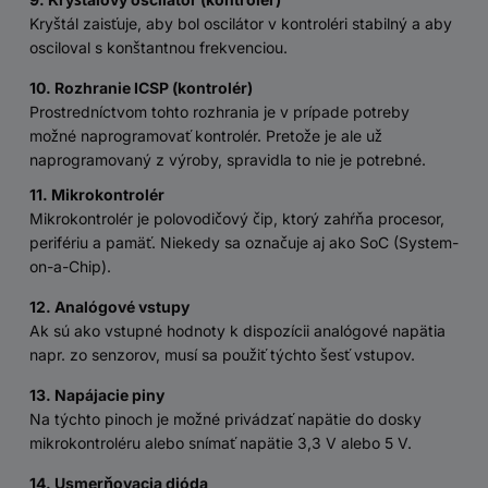
Kryštál zaisťuje, aby bol oscilátor v kontroléri stabilný a aby
osciloval s konštantnou frekvenciou.
10. Rozhranie ICSP (kontrolér)
Prostredníctvom tohto rozhrania je v prípade potreby
možné naprogramovať kontrolér. Pretože je ale už
naprogramovaný z výroby, spravidla to nie je potrebné.
11. Mikrokontrolér
Mikrokontrolér je polovodičový čip, ktorý zahŕňa procesor,
perifériu a pamäť. Niekedy sa označuje aj ako SoC (System-
on-a-Chip).
12. Analógové vstupy
Ak sú ako vstupné hodnoty k dispozícii analógové napätia
napr. zo senzorov, musí sa použiť týchto šesť vstupov.
13. Napájacie piny
Na týchto pinoch je možné privádzať napätie do dosky
mikrokontroléru alebo snímať napätie 3,3 V alebo 5 V.
14. Usmerňovacia dióda