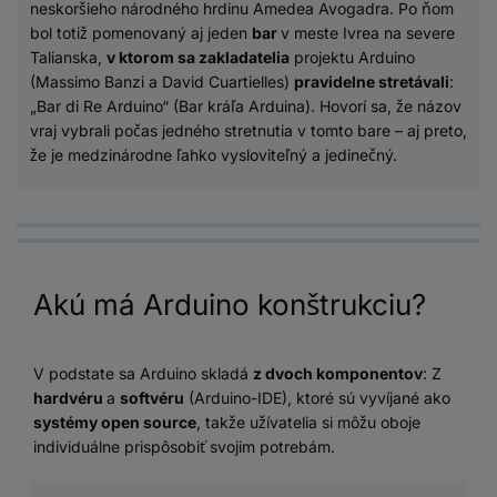
neskoršieho národného hrdinu Amedea Avogadra. Po ňom
bol totiž pomenovaný aj jeden
bar
v meste Ivrea na severe
Talianska,
v ktorom sa zakladatelia
projektu Arduino
(Massimo Banzi a David Cuartielles)
pravidelne stretávali
:
„Bar di Re Arduino“ (Bar kráľa Arduina). Hovorí sa, že názov
vraj vybrali počas jedného stretnutia v tomto bare – aj preto,
že je medzinárodne ľahko vysloviteľný a jedinečný.
Akú má Arduino konštrukciu?
V podstate sa Arduino skladá
z dvoch komponentov
: Z
hardvéru
a
softvéru
(Arduino-IDE), ktoré sú vyvíjané ako
systémy open source
, takže užívatelia si môžu oboje
individuálne prispôsobiť svojim potrebám.