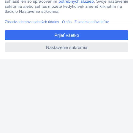
ccp.user.init.failed.titl
e
ccp.user.init.failed
Viac ako 1.000.000 produktov
Doprava zadarmo u objednávok nad 100 € s DPH
Technická podpora
Termínované dodávky
Cenový dopyt (RFQ)