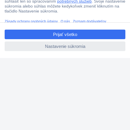
ccp.user.init.failed.titl
e
ccp.user.init.failed
Viac ako 1.000.000 produktov
Doprava zadarmo u objednávok nad 100 € s DPH
Technická podpora
Termínované dodávky
Cenový dopyt (RFQ)