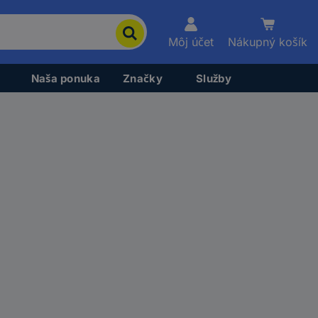
Môj účet
Nákupný košík
Naša ponuka
Značky
Služby