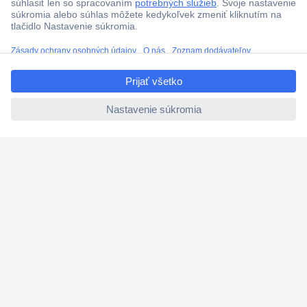
ccp.user.init.failed.titl
e
ccp.user.init.failed
Viac ako 1.000.000 produktov
Doprava zadarmo u objednávok nad 100 € s DPH
Technická podpora
Termínované dodávky
Cenový dopyt (RFQ)