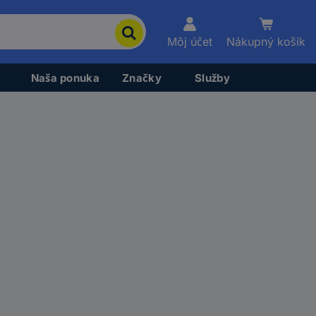
Môj účet
Nákupný košík
Naša ponuka
Značky
Služby