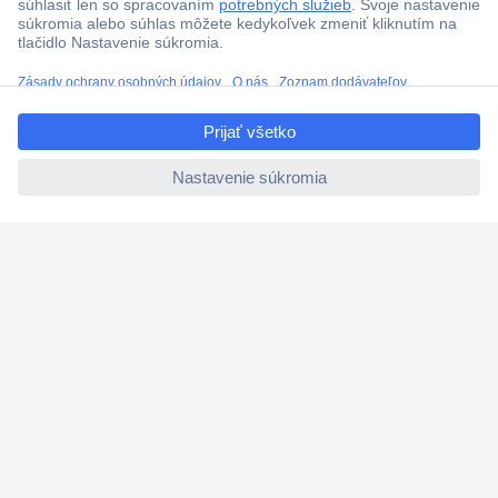
ccp.user.init.failed.titl
e
ccp.user.init.failed
Viac ako 1.000.000 produktov
Doprava zadarmo u objednávok nad 100 € s DPH
Technická podpora
Termínované dodávky
Cenový dopyt (RFQ)