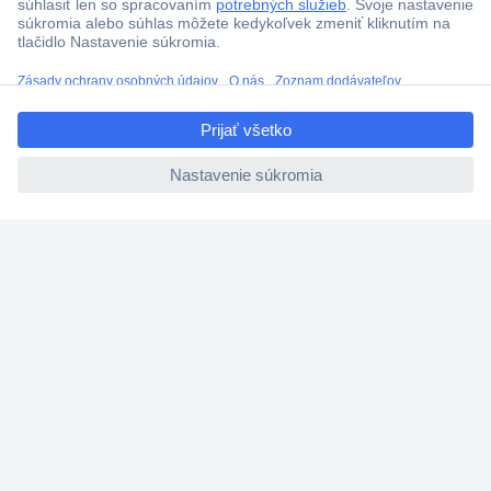
ccp.user.init.failed.titl
e
ccp.user.init.failed
Viac ako 1.000.000 produktov
Doprava zadarmo u objednávok nad 100 € s DPH
Technická podpora
Termínované dodávky
Cenový dopyt (RFQ)