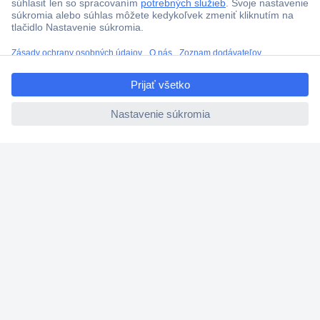
ccp.user.init.failed.titl
e
ccp.user.init.failed
Viac ako 1.000.000 produktov
Doprava zadarmo u objednávok nad 100 € s DPH
Technická podpora
Termínované dodávky
Cenový dopyt (RFQ)