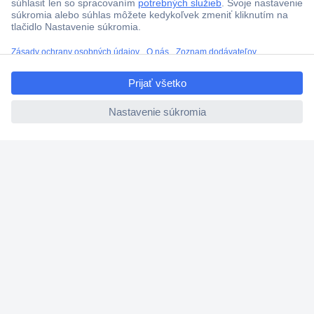
ccp.user.init.failed.titl
e
ccp.user.init.failed
Viac ako 1.000.000 produktov
Doprava zadarmo u objednávok nad 100 € s DPH
Technická podpora
Termínované dodávky
Cenový dopyt (RFQ)