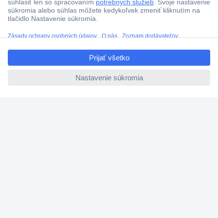
ccp.user.init.failed.titl
e
ccp.user.init.failed
Viac ako 1.000.000 produktov
Doprava zadarmo u objednávok nad 100 € s DPH
Technická podpora
Termínované dodávky
Cenový dopyt (RFQ)