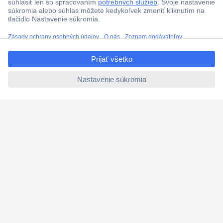
ccp.user.init.failed.titl
e
ccp.user.init.failed
Viac ako 1.000.000 produktov
Doprava zadarmo u objednávok nad 100 € s DPH
Technická podpora
Termínované dodávky
Cenový dopyt (RFQ)