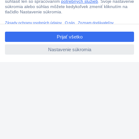
ccp.user.init.failed.titl
e
ccp.user.init.failed
Viac ako 1.000.000 produktov
Doprava zadarmo u objednávok nad 100 € s DPH
Technická podpora
Termínované dodávky
Cenový dopyt (RFQ)