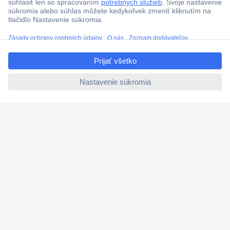
ccp.user.init.failed.titl
e
ccp.user.init.failed
Viac ako 1.000.000 produktov
Doprava zadarmo u objednávok nad 100 € s DPH
Technická podpora
Termínované dodávky
Cenový dopyt (RFQ)