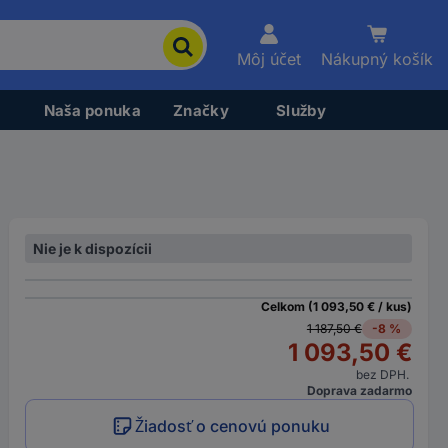
Môj účet
Nákupný košík
Naša ponuka
Značky
Služby
Nie je k dispozícii
Celkom (1 093,50 € / kus)
1 187,50 €
-8 %
1 093,50 €
bez DPH.
Doprava zadarmo
Žiadosť o cenovú ponuku