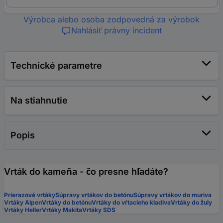
Výrobca alebo osoba zodpovedná za výrobok
Nahlásiť právny incident
Technické parametre
Na stiahnutie
Popis
Vrták do kameňa - čo presne hľadáte?
Prierazové vrtáky
Súpravy vrtákov do betónu
Súpravy vrtákov do muriva
Vrtáky Alpen
Vrtáky do betónu
Vrtáky do vŕtacieho kladiva
Vrtáky do žuly
Vrtáky Heller
Vrtáky Makita
Vrtáky SDS