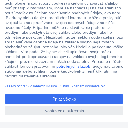
Viac ako 1.000.000 produktov
Doprava zadarmo u objednávok nad 100 € s DPH
Technická podpora
Termínované dodávky
ccp.user.init.failed.titl
Cenový dopyt (RFQ)
e
ccp.user.init.failed
O Conradovi
Nastavenie súborov cookies