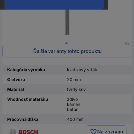
1/2
Ďalšie varianty tohto produktu
Kategória výrobku
kladivový vrták
Ø otvoru
20 mm
Materiál
tvrdý kov
Vhodnosť materiálu
zdivo
kámen
betón
Pracovná dĺžka
400 mm
Na zoznam