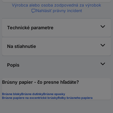
Výrobca alebo osoba zodpovedná za výrobok
Nahlásiť právny incident
Technické parametre
Na stiahnutie
Popis
Brúsny papier - čo presne hľadáte?
Brúsne bloky
Brúsne dutinky
Brúsne opasky
Brúsne papiere na excentrické brúsky
Rolky brúsneho papiera