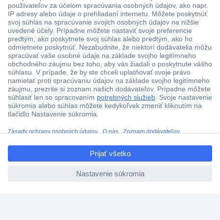
Viac ako 1.000.000 produktov
Doprava zadarmo u objednávok nad 100 € s DPH
Technická podpora
Termínované dodávky
ccp.user.init.failed.titl
Cenový dopyt (RFQ)
e
ccp.user.init.failed
O Conradovi
Nastavenie súborov cookies