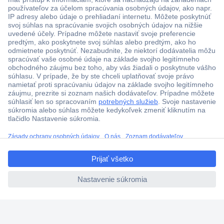
Viac ako 1.000.000 produktov
Doprava zadarmo u objednávok nad 100 € s DPH
Technická podpora
Termínované dodávky
Cenový dopyt (RFQ)
ccp.user.init.failed.titl
O Conradovi
e
ccp.user.init.failed
Nastavenie súborov cookies
Nápoveda