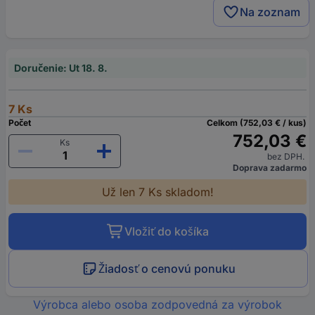
Na zoznam
Doručenie: Ut 18. 8.
7 Ks
Počet
Celkom (752,03 € / kus)
752,03 €
Ks
bez DPH.
Doprava zadarmo
Už len 7 Ks skladom!
Vložiť do košíka
Žiadosť o cenovú ponuku
Výrobca alebo osoba zodpovedná za výrobok