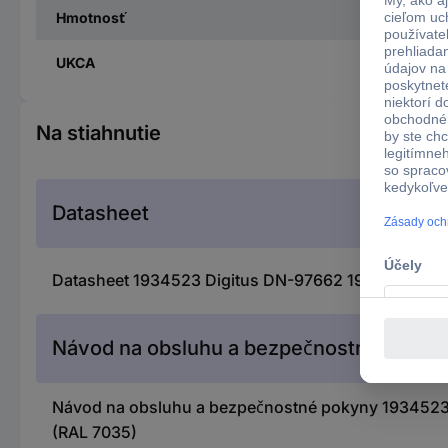
Hmotnosť
UKCA
Na stiahnutie
Datasheet
Datasheet 1934523 Digitus DN-97662 19 palca skriňa
Návod na obsluhu a bezpečnostné pokyn
Návod na obsluhu a bezpečnostné pokyny 1934523 Di
(RAL 7035)