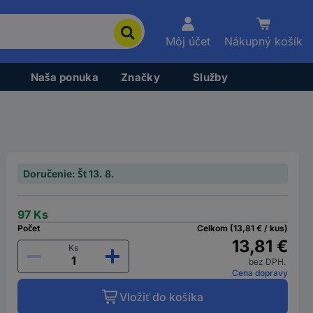
Môj účet
Nákupný košík
Naša ponuka
Značky
Služby
Doručenie: Št 13. 8.
97 Ks
Počet
Celkom (13,81 € / kus)
13,81 €
Ks
bez DPH.
Cena dopravy
Vložiť do košíka