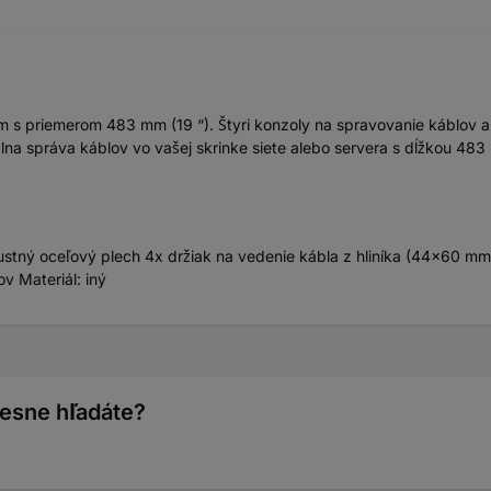
am s priemerom 483 mm (19 “). Štyri konzoly na spravovanie káblov 
lna správa káblov vo vašej skrinke siete alebo servera s dĺžkou 483 
obustný oceľový plech 4x držiak na vedenie kábla z hliníka (44x60 
v Materiál: iný
resne hľadáte?