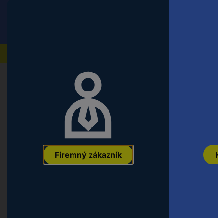
Conrad
Koncový zákazník
ceny s DPH
Naše produkty
Domov
Počítače a kancelárska technika
Siete
Sie
Digitus DN-97662 19 palca skriňa s
1 U sivá, svetlo sivá (RAL 7035)
EAN:
4016032441625
Označenie výrobcu:
DN-97662
Objednávacie
Firemný zákazník