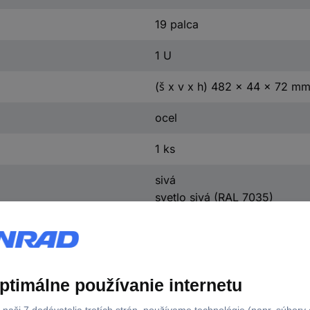
19 palca
1 U
(š x v x h) 482 x 44 x 72 m
ocel
1 ks
sivá
svetlo sivá (RAL 7035)
482 mm
44 mm
72 mm