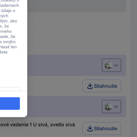
English
 (RAL 7035)
Stiahnutie
Slovenčina
é vedenie 1 U sivá, svetlo sivá
Stiahnutie