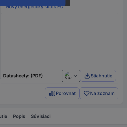
Nový energetický štítok EÚ
Datasheety: (PDF)
Stiahnutie
English
Porovnať
Na zoznam
utie
Popis
Súvisiaci