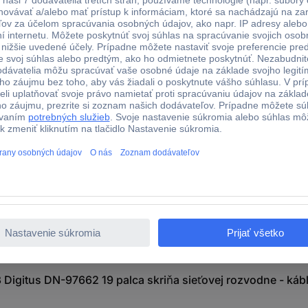
0.35
áno
 sieťovej rozvodne - káblové vedenie 1 U sivá, svetlo sivá
y
gitus DN-97662 19 palca skriňa sieťovej rozvodne - káblov