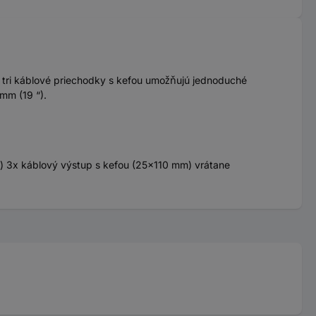
a tri káblové priechodky s kefou umožňujú jednoduché
mm (19 “).
mm) 3x káblový výstup s kefou (25x110 mm) vrátane