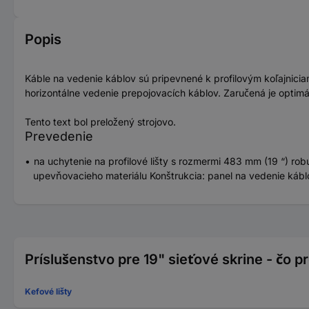
Popis
Káble na vedenie káblov sú pripevnené k profilovým koľajnici
horizontálne vedenie prepojovacích káblov. Zaručená je optimá
Tento text bol preložený strojovo.
Prevedenie
na uchytenie na profilové lišty s rozmermi 483 mm (19 “) r
upevňovacieho materiálu Konštrukcia: panel na vedenie káblo
Príslušenstvo pre 19" sieťové skrine - čo p
Kefové lišty