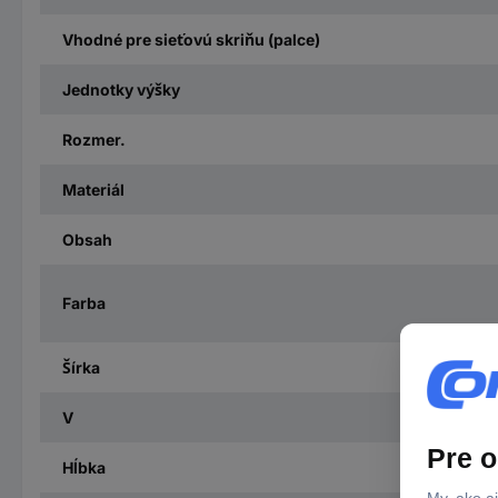
Vhodné pre sieťovú skriňu (palce)
Jednotky výšky
Rozmer.
Materiál
Obsah
Farba
Šírka
V
Hĺbka