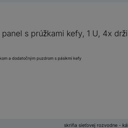
panel s prúžkami kefy, 1 U, 4x drži
žkom a dodatočným puzdrom s pásikmi kefy
skriňa sieťovej rozvodne - k