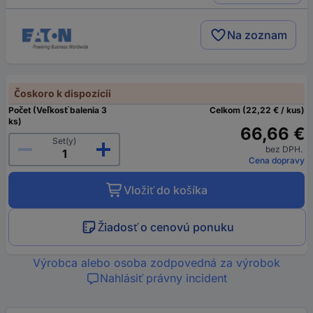
Na zoznam
Čoskoro k dispozícii
Počet (Veľkosť balenia 3
Celkom (22,22 € / kus)
ks)
66,66 €
Set(y)
bez DPH.
Cena dopravy
Vložiť do košíka
Žiadosť o cenovú ponuku
Výrobca alebo osoba zodpovedná za výrobok
Nahlásiť právny incident