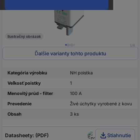
Ilustračný obrázok
1/4
Ďalšie varianty tohto produktu
Kategória výrobku
NH poistka
Veľkosť poistky
1
Menovitý prúd - filter
100 A
Prevedenie
Živé úchytky vyrobené z kovu
Obsah
3 ks
Datasheety: (PDF)
Stiahnutie