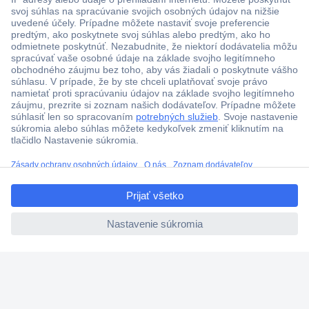
Viac ako 1.000.000 produktov
Doprava zadarmo u objednávok nad 100 € s DPH
Technická podpora
Termínované dodávky
ccp.user.init.failed.titl
Cenový dopyt (RFQ)
e
ccp.user.init.failed
O Conradovi
Nastavenie súborov cookies
Nápoveda