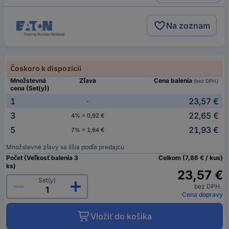
Na zoznam
Čoskoro k dispozícii
Množstevná
Zľava
Cena balenia
(bez DPH.)
cena (Set(y))
1
23,57 €
-
3
22,65 €
4% = 0,92 €
5
21,93 €
7% = 1,64 €
Množstevné zľavy sa líšia podľa predajcu
Počet (Veľkosť balenia 3
Celkom (7,86 € / kus)
ks)
23,57 €
Set(y)
bez DPH.
Cena dopravy
Vložiť do košíka