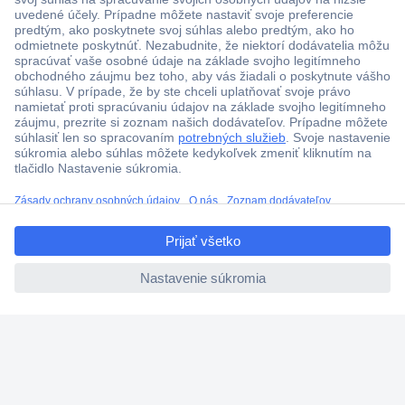
Viac ako 1.000.000 produktov
Doprava zadarmo u objednávok nad 100 € s DPH
Technická podpora
Termínované dodávky
Cenový dopyt (RFQ)
ccp.user.init.failed.titl
O Conradovi
e
ccp.user.init.failed
Nastavenie súborov cookies
Nápoveda
Služby