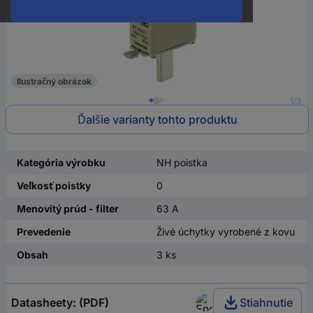
Ilustračný obrázok
1/3
Ďalšie varianty tohto produktu
Kategória výrobku
NH poistka
Veľkosť poistky
0
Menovitý prúd - filter
63 A
Prevedenie
Živé úchytky vyrobené z kovu
Obsah
3 ks
Datasheety: (PDF)
Stiahnutie