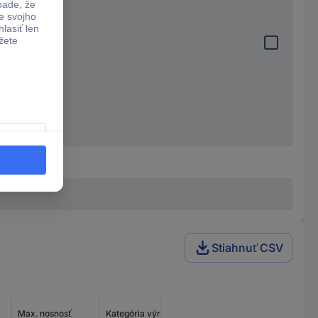
Stiahnuť CSV
Montovateľné
Max. nosnosť
Kategória výrobku