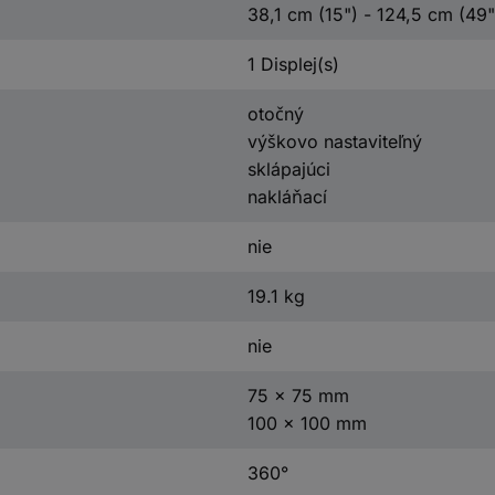
38,1 cm (15") - 124,5 cm (49"
1 Displej(s)
otočný
výškovo nastaviteľný
sklápajúci
nakláňací
nie
19.1 kg
nie
75 x 75 mm
100 x 100 mm
360°