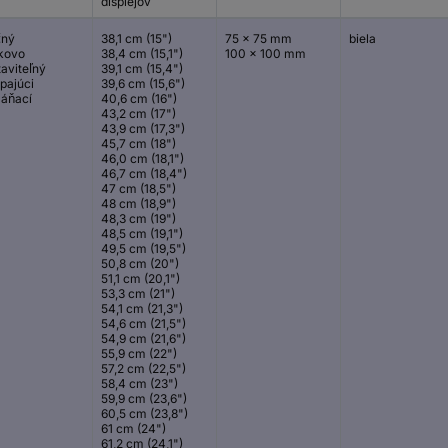
displejov
čný
38,1 cm (15")
75 x 75 mm
biela
kovo
38,4 cm (15,1")
100 x 100 mm
aviteľný
39,1 cm (15,4")
pajúci
39,6 cm (15,6")
láňací
40,6 cm (16")
43,2 cm (17")
43,9 cm (17,3")
45,7 cm (18")
46,0 cm (18,1")
46,7 cm (18,4")
47 cm (18,5")
48 cm (18,9")
48,3 cm (19")
48,5 cm (19,1")
49,5 cm (19,5")
50,8 cm (20")
51,1 cm (20,1")
53,3 cm (21")
54,1 cm (21,3")
54,6 cm (21,5")
54,9 cm (21,6")
55,9 cm (22")
57,2 cm (22,5")
58,4 cm (23")
59,9 cm (23,6")
60,5 cm (23,8")
61 cm (24")
61,2 cm (24,1")