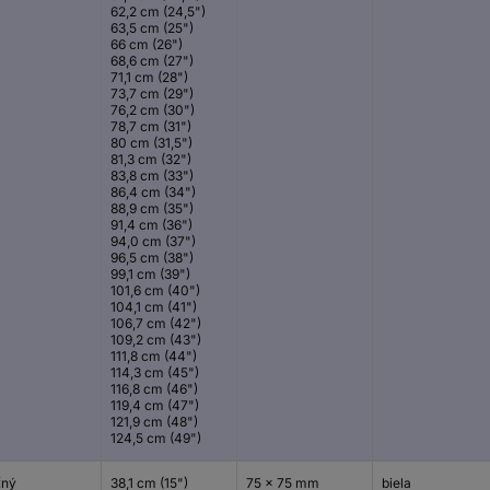
62,2 cm (24,5")
63,5 cm (25")
66 cm (26")
68,6 cm (27")
71,1 cm (28")
73,7 cm (29")
76,2 cm (30")
78,7 cm (31")
80 cm (31,5")
81,3 cm (32")
83,8 cm (33")
86,4 cm (34")
88,9 cm (35")
91,4 cm (36")
94,0 cm (37")
96,5 cm (38")
99,1 cm (39")
101,6 cm (40")
104,1 cm (41")
106,7 cm (42")
109,2 cm (43")
111,8 cm (44")
114,3 cm (45")
116,8 cm (46")
119,4 cm (47")
121,9 cm (48")
124,5 cm (49")
čný
38,1 cm (15")
75 x 75 mm
biela