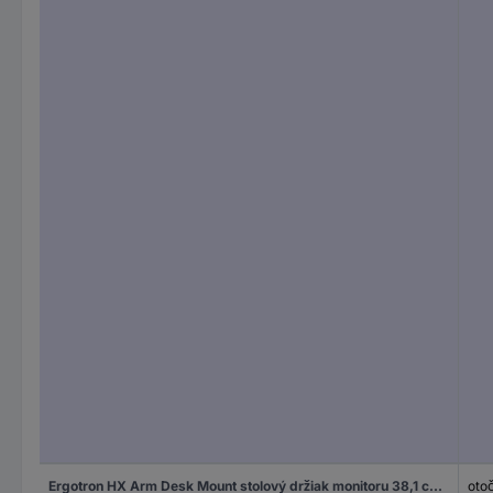
Ergotron HX Arm Desk Mount stolový držiak monitoru 38,1 cm (15") - 124,5 cm (49") otočný, výškovo nastaviteľný, sklápajúci, nakláňací
oto