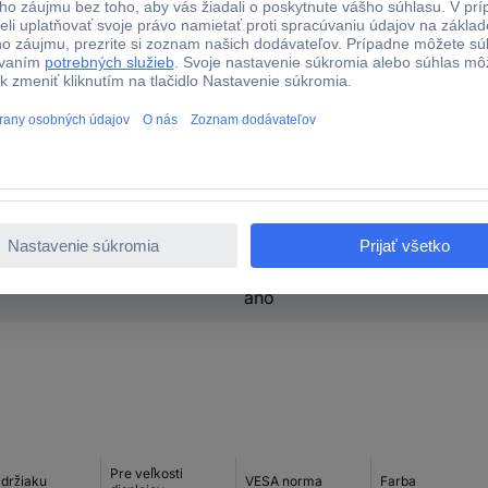
39,6 cm (15,6")
40,6 cm (16")
43,2 cm (17")
43,9 cm (17,3")
45,7 cm (18")
46,0 cm (18,1")
46,7 cm (18,4")
Zobraziť viac
Zubehör TFT/LCD-TV
áno
Pre veľkosti
 držiaku
VESA norma
Farba