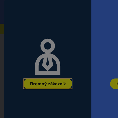
Conrad
Koncový zákazník
ceny s DPH
Naše produkty
Domov
Počítače a kancelárska technika
Monitory &
Ergotron HX Arm Wall Mount držiak 
- 124,5 cm (49") otočný, výškovo na
EAN:
0698833054521
Označenie výrobcu:
45-478-216
Objednávac
Firemný zákazník