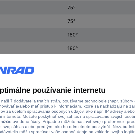
75°
75°
180°
180°
0 cm
0 cm
biela
5.3 kg
38,1 cm (15")
38,4 cm (15,1")
39,1 cm (15,4")