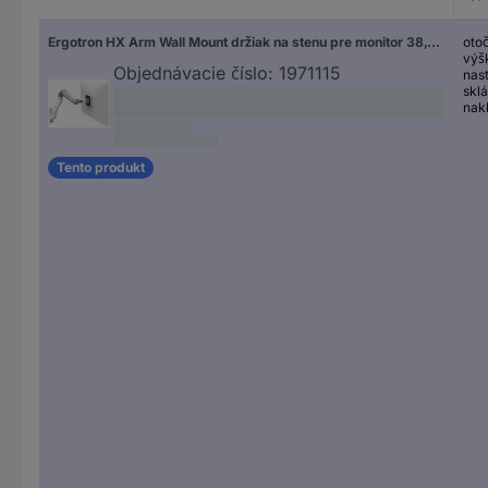
Ergotron HX Arm Wall Mount držiak na stenu pre monitor 38,1 cm (15") - 124,5 cm (49") otočný, výškovo nastaviteľný, sklápajúci, nakláňací
oto
výš
Objednávacie číslo:
1971115
nast
sklá
nak
Tento produkt