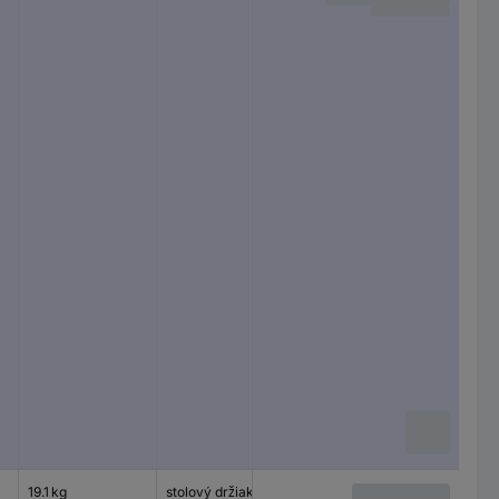
19.1 kg
stolový držiak
1 Displej(s)