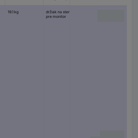
displeja
19.1 kg
držiak na stenu
1 Displej(s)
pre monitor