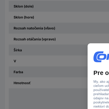
Sklon (dole)
Sklon (hore)
Rozsah natočenia (vľavo)
Rozsah otáčania (vpravo)
Šírka
V
Farba
Hmotnosť