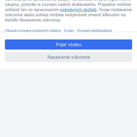
Viac ako 1.000.000 produktov
Doprava zadarmo u objednávok nad 100 € s DPH
Technická podpora
ccp.user.init.failed.titl
Termínované dodávky
e
Cenový dopyt (RFQ)
ccp.user.init.failed
O Conradovi
Nastavenie súborov cookies
Nápoveda
Služby