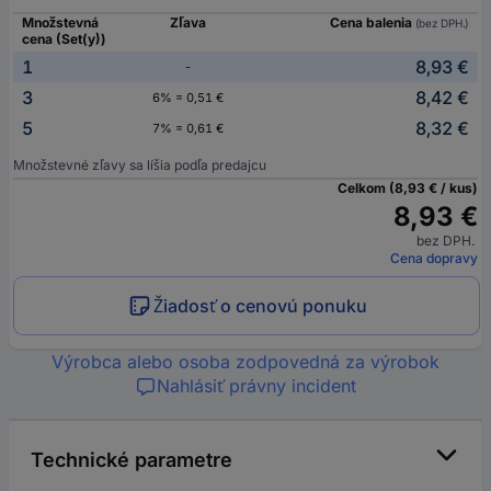
Množstevná
Zľava
Cena balenia
(bez DPH.)
cena (Set(y))
1
8,93 €
-
3
8,42 €
6% = 0,51 €
5
8,32 €
7% = 0,61 €
Množstevné zľavy sa líšia podľa predajcu
Celkom (8,93 € / kus)
8,93 €
bez DPH.
Cena dopravy
Žiadosť o cenovú ponuku
Výrobca alebo osoba zodpovedná za výrobok
Nahlásiť právny incident
Technické parametre