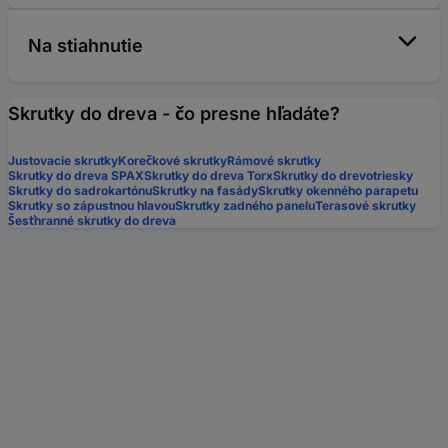
Na stiahnutie
Skrutky do dreva - čo presne hľadáte?
Justovacie skrutky
Korečkové skrutky
Rámové skrutky
Skrutky do dreva SPAX
Skrutky do dreva Torx
Skrutky do drevotriesky
Skrutky do sadrokartónu
Skrutky na fasády
Skrutky okenného parapetu
Skrutky so zápustnou hlavou
Skrutky zadného panelu
Terasové skrutky
Šesťhranné skrutky do dreva