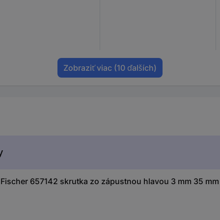
Zobraziť viac
(10 ďalších)
y
ischer 657142 skrutka zo zápustnou hlavou 3 mm 35 mm k