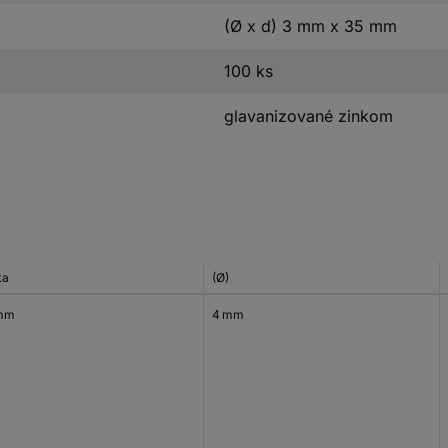
(Ø x d) 3 mm x 35 mm
100 ks
glavanizované zinkom
ka
(Ø)
mm
4 mm