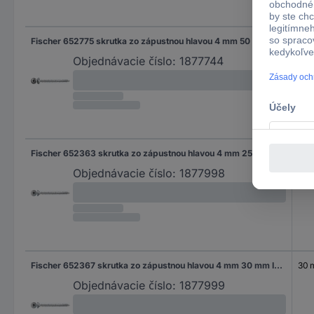
Fischer 652775 skrutka zo zápustnou hlavou 4 mm 50 mm ITX glavanizované zinkom 200 ks
50
Objednávacie číslo:
1877744
Fischer 652363 skrutka zo zápustnou hlavou 4 mm 25 mm ITX glavanizované zinkom 500 ks
25 
Objednávacie číslo:
1877998
Fischer 652367 skrutka zo zápustnou hlavou 4 mm 30 mm ITX glavanizované zinkom 1000 ks
30
Objednávacie číslo:
1877999