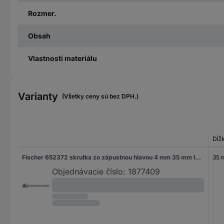
Rozmer.
Obsah
Vlastnosti materiálu
Varianty
(Všetky ceny sú bez DPH.)
Dĺž
Fischer 652372 skrutka zo zápustnou hlavou 4 mm 35 mm ITX glavanizované zinkom 500 ks
35 
Objednávacie číslo:
1877409