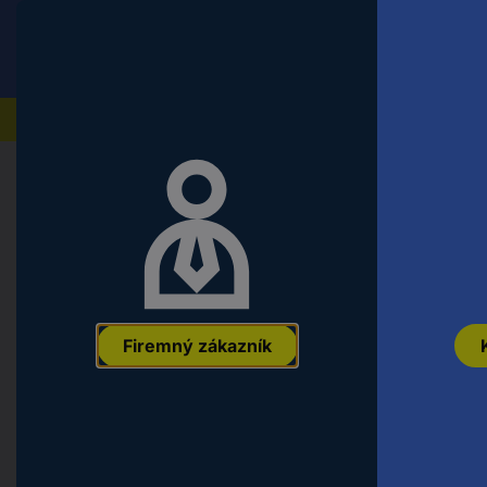
Conrad
Koncový zákazník
ceny s DPH
Naše produkty
Domov
Náradie a dielňa
Montážny a upevňovací ma
Fischer 657142 skrutka zo zápust
dražka Pozidriv glavanizované zin
EAN:
4048962040623
Označenie výrobcu:
657142
Objednávacie čí
Firemný zákazník