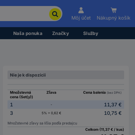
Môj účet
Nákupný košík
Naša ponuka
Značky
Služby
Nie je k dispozícii
Množstevná
Zľava
Cena balenia
(bez DPH.)
cena (Set(y))
1
11,37 €
-
3
10,75 €
5% = 0,62 €
Množstevné zľavy sa líšia podľa predajcu
Celkom (11,37 € / kus)