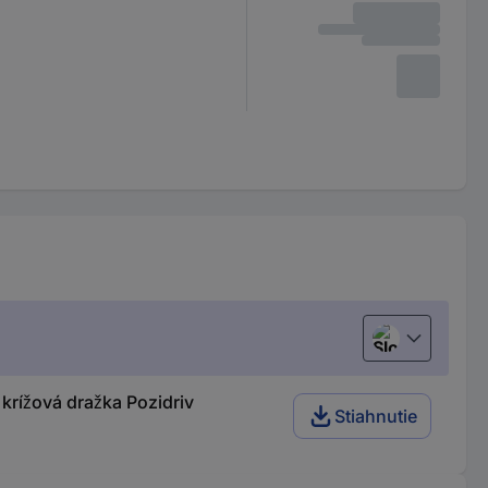
Slovenčina
rížová dražka Pozidriv
Stiahnutie