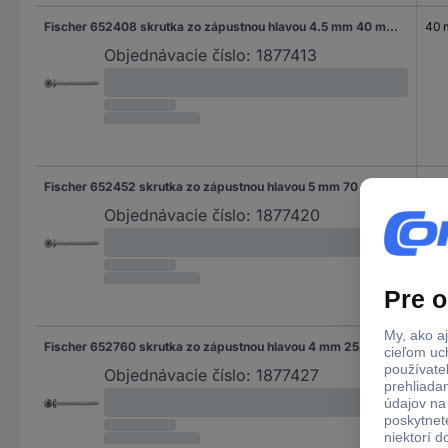
Fischer 652408 skrutka zo zápustnou hlavou 4.5 mm 40 mm ITX glavanizované zinkom 500 ks
40
Objednávacie číslo:
1877413
Fischer 652452 skrutka zo zápustnou hlavou 5 mm 70 mm ITX glavanizované zinkom 200 ks
70
Objednávacie číslo:
1877420
Fischer 652760 skrutka zo zápustnou hlavou 4 mm 25 mm ITX glavanizované zinkom 200 ks
25 
Objednávacie číslo:
1877427