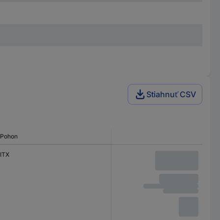
Stiahnuť CSV
Pohon
ITX