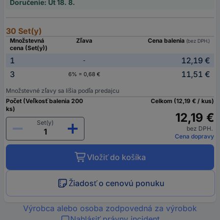
Doručenie: Ut 18. 8.
30 Set(y)
Množstevná
Zľava
Cena balenia
(bez DPH.)
cena (Set(y))
1
12,19 €
-
3
11,51 €
6% = 0,68 €
Množstevné zľavy sa líšia podľa predajcu
Počet (Veľkosť balenia 200
Celkom (12,19 € / kus)
ks)
12,19 €
Set(y)
bez DPH.
Cena dopravy
Vložiť do košíka
Žiadosť o cenovú ponuku
Výrobca alebo osoba zodpovedná za výrobok
Nahlásiť právny incident