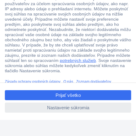
Viac ako 1.000.000 produktov
Doprava zadarmo u objednávok nad 100 € s DPH
Technická podpora
Termínované dodávky
ccp.user.init.failed.titl
Cenový dopyt (RFQ)
e
ccp.user.init.failed
O Conradovi
Nastavenie súborov cookies