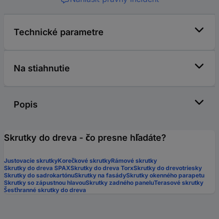
Technické parametre
Na stiahnutie
Popis
Skrutky do dreva - čo presne hľadáte?
Justovacie skrutky
Korečkové skrutky
Rámové skrutky
Skrutky do dreva SPAX
Skrutky do dreva Torx
Skrutky do drevotriesky
Skrutky do sadrokartónu
Skrutky na fasády
Skrutky okenného parapetu
Skrutky so zápustnou hlavou
Skrutky zadného panelu
Terasové skrutky
Šesťhranné skrutky do dreva