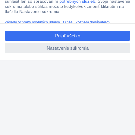
Doprava zadarmo u objednávok nad 100 € s DPH
Technická podpora
ccp.user.init.failed.titl
Termínované dodávky
e
Cenový dopyt (RFQ)
ccp.user.init.failed
O Conradovi
Nastavenie súborov cookies
Nápoveda
Služby