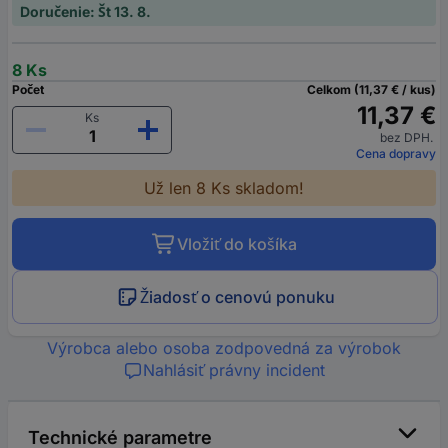
Doručenie: Št 13. 8.
8 Ks
Počet
Celkom (11,37 € / kus)
11,37 €
Ks
bez DPH.
Cena dopravy
Už len 8 Ks skladom!
Vložiť do košíka
Žiadosť o cenovú ponuku
Výrobca alebo osoba zodpovedná za výrobok
Nahlásiť právny incident
Technické parametre