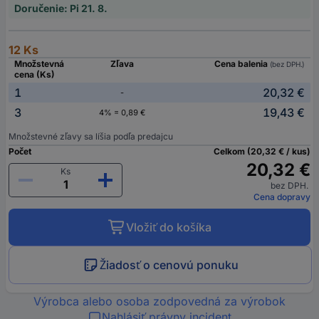
Doručenie: Pi 21. 8.
12 Ks
Množstevná
Zľava
Cena balenia
(bez DPH.)
cena (Ks)
1
20,32 €
-
3
19,43 €
4% = 0,89 €
Množstevné zľavy sa líšia podľa predajcu
Počet
Celkom (20,32 € / kus)
20,32 €
Ks
bez DPH.
Cena dopravy
Vložiť do košíka
Žiadosť o cenovú ponuku
Výrobca alebo osoba zodpovedná za výrobok
Nahlásiť právny incident