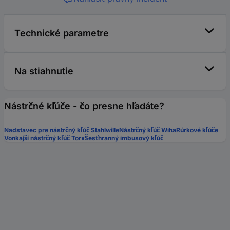
Technické parametre
Na stiahnutie
Nástrčné kľúče - čo presne hľadáte?
Nadstavec pre nástrčný kľúč Stahlwille
Nástrčný kľúč Wiha
Rúrkové kľúče
Vonkajší nástrčný kľúč Torx
Šesťhranný imbusový kľúč