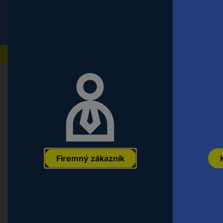
Conrad
Koncový zákazník
ceny s DPH
Naše produkty
Domov
Náradie a dielňa
Ručné náradie
Nástrčné 
Gedore IN 20 6 6178490 inbus sad
1/4" (6,3 mm)
EAN:
4010886617847
Označenie výrobcu:
6178490
Objednávacie č
Firemný zákazník