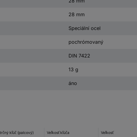
28 mm
28 mm
Speciální ocel
pochrómovaný
DIN 7422
13 g
áno
trčný kľúč (palcový)
Veľkosť kľúča
Veľkosť