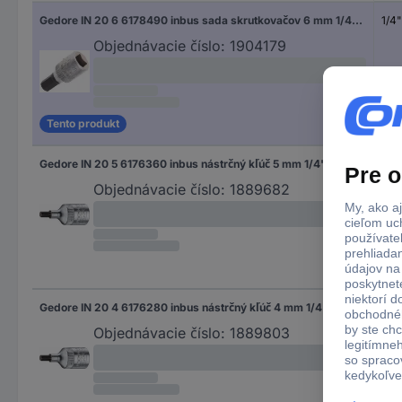
Gedore IN 20 6 6178490 inbus sada skrutkovačov 6 mm 1/4" 6 mm 1/4" (6,3 mm)
1/4"
Objednávacie číslo:
1904179
Tento produkt
Gedore IN 20 5 6176360 inbus nástrčný kľúč 5 mm 1/4" SW 5 1/4" (6,3 mm)
1/4"
Objednávacie číslo:
1889682
Gedore IN 20 4 6176280 inbus nástrčný kľúč 4 mm 1/4" 4 mm 1/4" (6,3 mm)
1/4"
Objednávacie číslo:
1889803