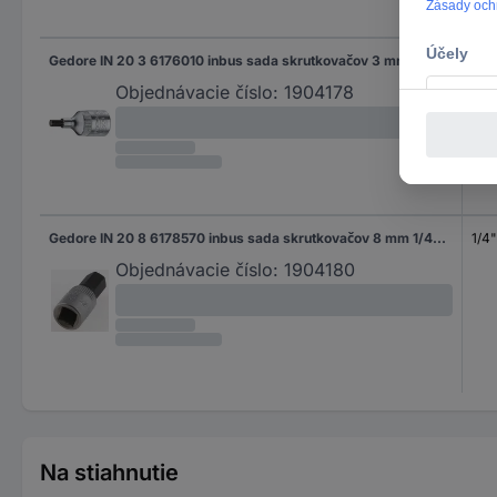
Gedore IN 20 3 6176010 inbus sada skrutkovačov 3 mm SW 3 1/4" (6,3 mm)
Objednávacie číslo:
1904178
Gedore IN 20 8 6178570 inbus sada skrutkovačov 8 mm 1/4" SW 8 1/4" (6,3 mm)
1/4"
Objednávacie číslo:
1904180
Na stiahnutie