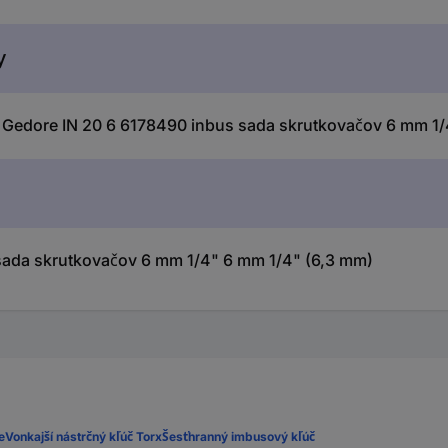
y
Gedore IN 20 6 6178490 inbus sada skrutkovačov 6 mm 1/
sada skrutkovačov 6 mm 1/4" 6 mm 1/4" (6,3 mm)
e
Vonkajší nástrčný kľúč Torx
Šesťhranný imbusový kľúč