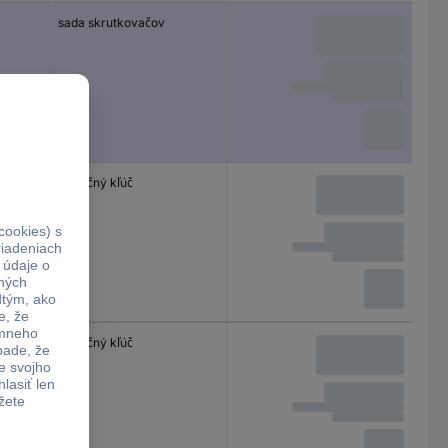
sada skrutkovačov
nástrčný kľúč
nástrčný kľúč