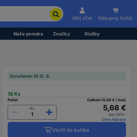
Môj účet
Nákupný košík
Naša ponuka
Značky
Služby
Doručenie: St 12. 8.
18 Ks
Počet
Celkom (5,68 € / kus)
5,68 €
Ks
bez DPH.
Cena dopravy
Vložiť do košíka