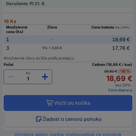
Doručenie: Pi 21. 8.
16 Ks
Množstevná
Zľava
Cena balenia
(bez DPH.)
cena (Ks)
1
18,69 €
-
3
17,76 €
5% = 0,93 €
Množstevné zľavy sa líšia podľa predajcu
Počet
Celkom (18,69 € / kus)
20,82 €
-10 %
Ks
18,69 €
bez DPH.
Cena dopravy
Vložiť do košíka
Žiadosť o cenovú ponuku
Výrobca alebo osoba zodpovedná za výrobok