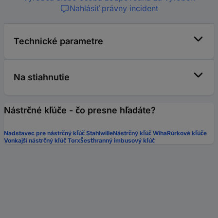
Nahlásiť právny incident
Technické parametre
Na stiahnutie
Nástrčné kľúče - čo presne hľadáte?
Nadstavec pre nástrčný kľúč Stahlwille
Nástrčný kľúč Wiha
Rúrkové kľúče
Vonkajší nástrčný kľúč Torx
Šesťhranný imbusový kľúč