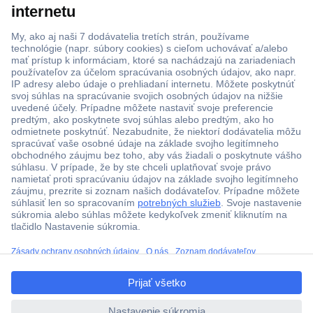
ccp.user.init.failed.titl
Viac ako 1.000.000 produktov
e
Doprava zadarmo u objednávok nad 100 € s DPH
ccp.user.init.failed
Technická podpora