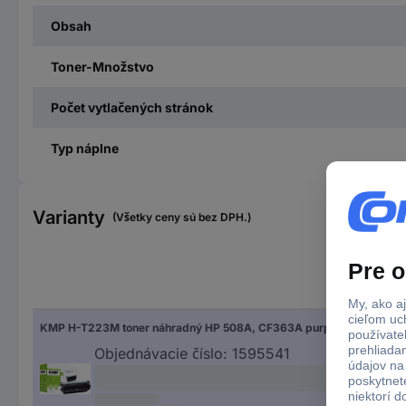
Obsah
Toner-Množstvo
Počet vytlačených stránok
Typ náplne
Varianty
(Všetky ceny sú bez DPH.)
Čís
KMP H-T223M toner náhradný HP 508A, CF363A purpurová 5000 Seiten kompatibilná náplň do tlačiarne
253
Objednávacie číslo:
1595541