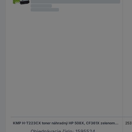
KMP H-T223CX toner náhradný HP 508X, CF361X zelenomodrá 9500 Seiten kompatibilná náplň do tlačiarne
253
Objednávacie číslo:
1595524