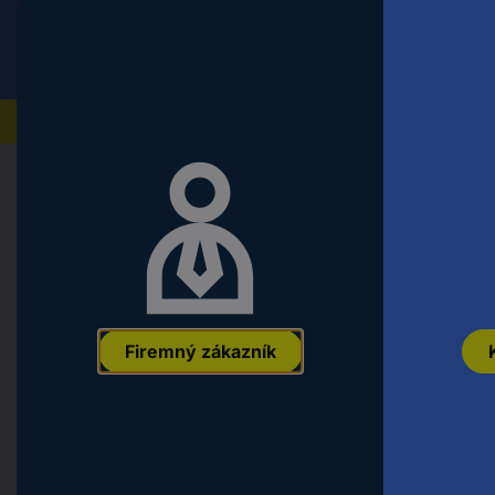
Conrad
Koncový zákazník
ceny s DPH
Naše produkty
Domov
Počítače a kancelárska technika
Tlačiarne,
KMP H-T223M toner náhradný HP 
Seiten kompatibilná náplň do tlačia
EAN:
4011324253764
Označenie výrobcu:
2537,0006
Objednávacie
Firemný zákazník