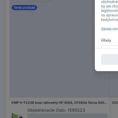
Tento produkt
KMP H-T223B toner náhradný HP 508A, CF360A čierna 6000 Seiten kompatibilná náplň do tlačiarne
253
Objednávacie číslo:
1595523