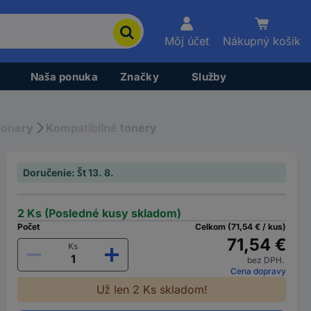
Môj účet
Nákupný košík
Naša ponuka
Značky
Služby
Tonery
Kompatibilné tonery
Doručenie: Št 13. 8.
2 Ks (Posledné kusy skladom)
Počet
Celkom (71,54 € / kus)
71,54 €
Ks
bez DPH.
Cena dopravy
Už len 2 Ks skladom!