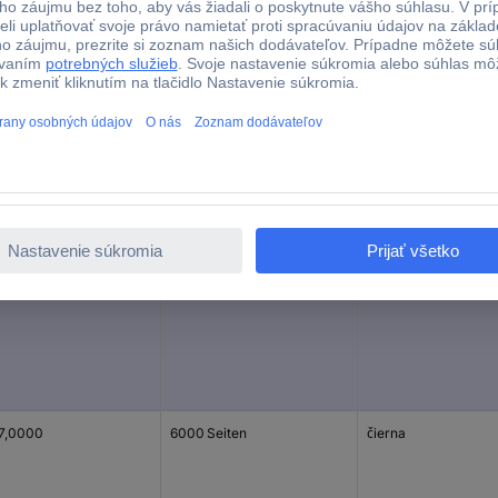
7,0000
6000 Seiten
čierna