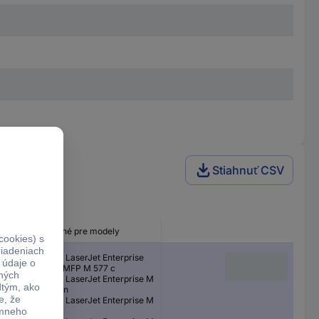
Stiahnuť CSV
Vhodné pre modely
Color LaserJet Enterprise
Flow MFP M 577 c
Color LaserJet Enterprise M
552 dn
Color LaserJet Enterprise M
553