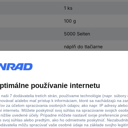
1 ks
100 g
5000 Seiten
náplň do tlačiarne
lo výrobcu
Max. dosah
Farba
7,0006
5000 Seiten
purpurová