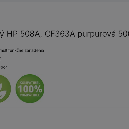
ný HP 508A, CF363A purpurová 50
multifunkčné zariadenia
č
spor