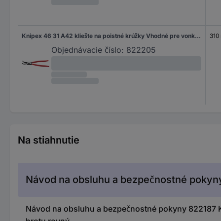
Knipex 46 31 A42 kliešte na poistné krúžky Vhodné pre vonkajšie krúžky 85-140 mm Tvar hrotu zahnutý o 45 °
310
Objednávacie číslo:
822205
Na stiahnutie
Návod na obsluhu a bezpečnostné pokyn
Návod na obsluhu a bezpečnostné pokyny 822187 Kn
hrotu rovný