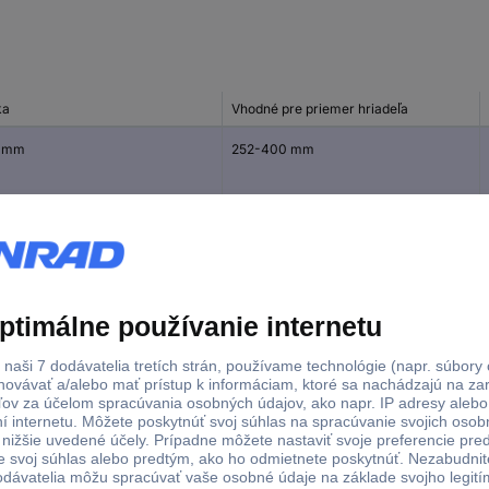
ka
Vhodné pre priemer hriadeľa
 mm
252-400 mm
 mm
122-300 mm