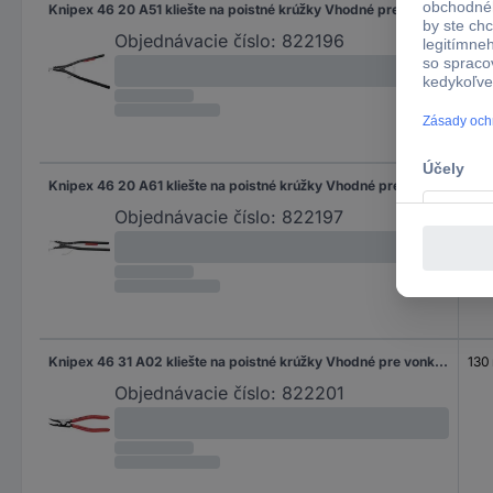
Knipex 46 20 A51 kliešte na poistné krúžky Vhodné pre vonkajšie krúžky 122-300 mm Tvar hrotu zahnutý o 90°
570
Objednávacie číslo:
822196
Knipex 46 20 A61 kliešte na poistné krúžky Vhodné pre vonkajšie krúžky 252-400 mm Tvar hrotu zahnutý o 90°
580
Objednávacie číslo:
822197
Knipex 46 31 A02 kliešte na poistné krúžky Vhodné pre vonkajšie krúžky 3-10 mm Tvar hrotu zahnutý o 45 °
130
Objednávacie číslo:
822201