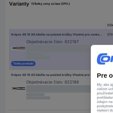
Varianty
(Všetky ceny sú bez DPH.)
Dĺž
Knipex 46 10 A6 kliešte na poistné krúžky Vhodné pre vonkajšie krúžky 252-400 mm Tvar hrotu rovný
570
Objednávacie číslo:
822187
Tento produkt
Knipex 46 10 A5 kliešte na poistné krúžky Vhodné pre vonkajšie krúžky 122-300 mm Tvar hrotu rovný
560
Objednávacie číslo:
822186