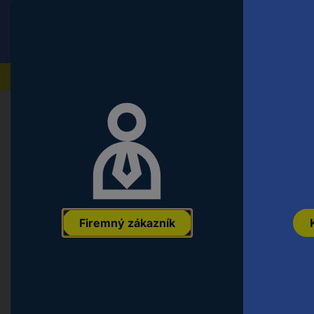
Conrad
Koncový zákazník
ceny s DPH
Naše produkty
Domov
Náradie a dielňa
Ručné náradie
Kliešte
Knipex 46 10 A6 kliešte na poistné
252-400 mm Tvar hrotu rovný
EAN:
4003773025009
Označenie výrobcu:
46 10 A6
Objednávacie 
Firemný zákazník