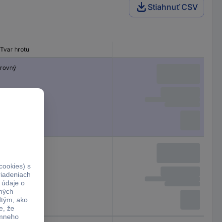
Stiahnuť CSV
Tvar hrotu
rovný
rovný