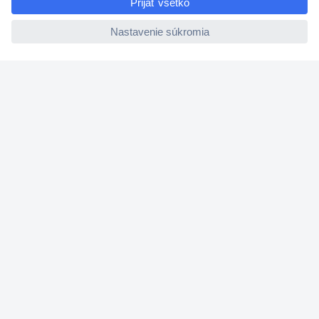
ccp.user.init.failed
Cenový dopyt (RFQ)
O Conradovi
Nastavenie súborov cookies
Nápoveda
Služby
Doporučujeme