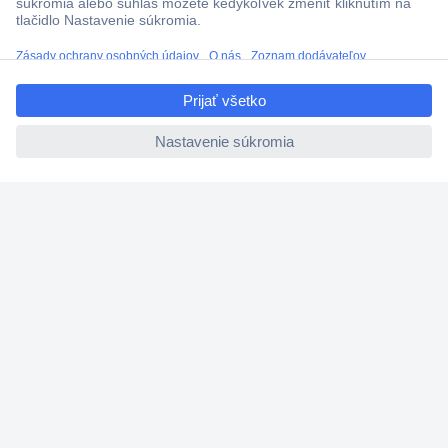
Doprava zadarmo u objednávok nad 100 € s DPH
Technická podpora
ccp.user.init.failed.titl
Termínované dodávky
e
Cenový dopyt (RFQ)
ccp.user.init.failed
O Conradovi
Nastavenie súborov cookies
Nápoveda
Služby
Doporučujeme