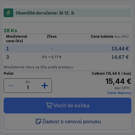
Okamžité doručenie: St 12. 8.
28 Ks
Množstevná
Zľava
Cena balenia
(bez DPH.)
cena (Ks)
1
15,44 €
-
3
14,67 €
5% = 0,77 €
Množstevné zľavy sa líšia podľa predajcu
Počet
Celkom (15,44 € / kus)
15,44 €
Ks
bez DPH.
Cena dopravy
Vložiť do košíka
Žiadosť o cenovú ponuku