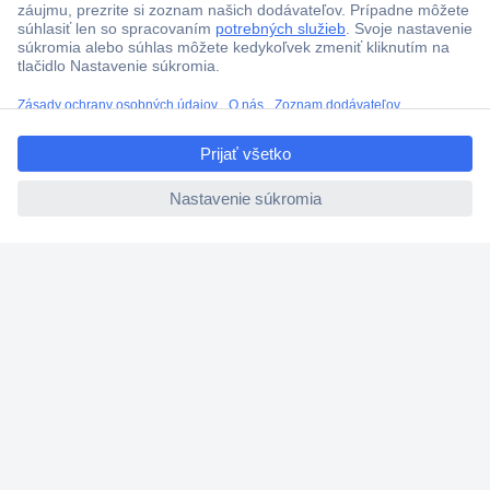
Technická podpora
Termínované dodávky
Cenový dopyt (RFQ)
ccp.user.init.failed.titl
e
O Conradovi
ccp.user.init.failed
Nastavenie súborov cookies
Nápoveda
Služby
Doporučujeme