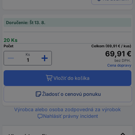
Doručenie: Št 13. 8.
20 Ks
Počet
Celkom (69,91 € / kus)
69,91 €
Ks
bez DPH.
Cena dopravy
Vložiť do košíka
Žiadosť o cenovú ponuku
Výrobca alebo osoba zodpovedná za výrobok
Nahlásiť právny incident