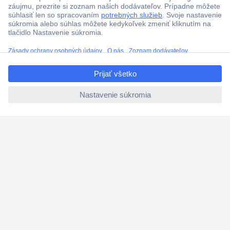
Viac ako 1.000.000 produktov
Doprava zadarmo u objednávok nad 100 € s DPH
Technická podpora
ccp.user.init.failed.titl
Termínované dodávky
e
Cenový dopyt (RFQ)
ccp.user.init.failed
O Conradovi
Nastavenie súborov cookies
Nápoveda
Služby