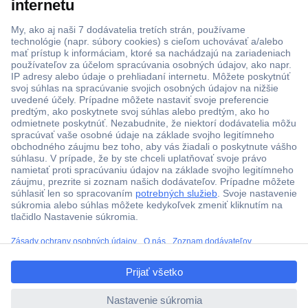
Viac ako 1.000.000 produktov
Doprava zadarmo u objednávok nad 100 € s DPH
Technická podpora
Termínované dodávky
ccp.user.init.failed.titl
Cenový dopyt (RFQ)
e
ccp.user.init.failed
O Conradovi