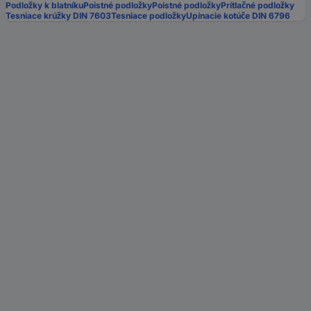
Podložky k blatníku
Poistné podložky
Poistné podložky
Prítlačné podložky
Tesniace krúžky DIN 7603
Tesniace podložky
Upínacie kotúče DIN 6796