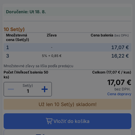
Doručenie: Ut 18. 8.
10 Set(y)
Množstevná
Zľava
Cena balenia
(bez DPH.)
cena (Set(y))
1
17,07 €
-
3
16,22 €
5% = 0,85 €
Množstevné zľavy sa líšia podľa predajcu
Počet (Veľkosť balenia 50
Celkom (17,07 € / kus)
ks)
17,07 €
Set(y)
bez DPH.
Cena dopravy
Už len 10 Set(y) skladom!
Vložiť do košíka