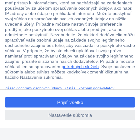
Viac ako 1.000.000 produktov
Doprava zadarmo u objednávok nad 100 € s DPH
Technická podpora
Termínované dodávky
ccp.user.init.failed.titl
Cenový dopyt (RFQ)
e
ccp.user.init.failed
O Conradovi
Nastavenie súborov cookies