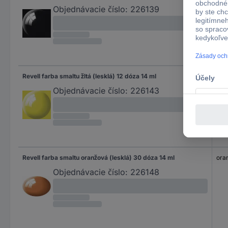
Objednávacie číslo:
226139
Revell farba smaltu žltá (lesklá) 12 dóza 14 ml
žltá
Objednávacie číslo:
226143
Revell farba smaltu oranžová (lesklá) 30 dóza 14 ml
oran
Objednávacie číslo:
226148