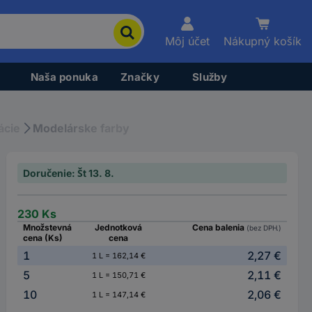
Môj účet
Nákupný košík
Naša ponuka
Značky
Služby
ácie
Modelárske farby
Doručenie: Št 13. 8.
230 Ks
Množstevná
Jednotková
Cena balenia
(bez DPH.)
cena (Ks)
cena
1
2,27 €
1 L = 162,14 €
5
2,11 €
1 L = 150,71 €
10
2,06 €
1 L = 147,14 €