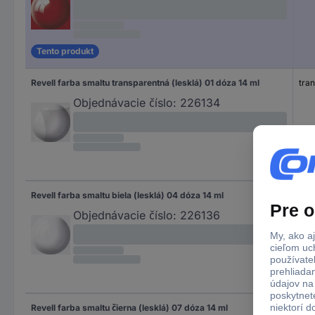
Tento produkt
Revell farba smaltu transparentná (lesklá) 01 dóza 14 ml
tran
Objednávacie číslo:
226134
Revell farba smaltu biela (lesklá) 04 dóza 14 ml
biel
Objednávacie číslo:
226136
Revell farba smaltu čierna (lesklá) 07 dóza 14 ml
čier