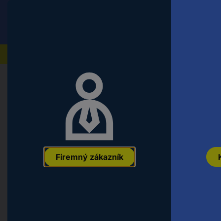
Conrad
Koncový zákazník
ceny s DPH
Naše produkty
Domov
Auto, voľný čas a domácnosť
Modelárstvo
Revell farba smaltu ohnivo červená 
EAN:
0000042022770
Označenie výrobcu:
32131
Objednávacie čísl
Firemný zákazník