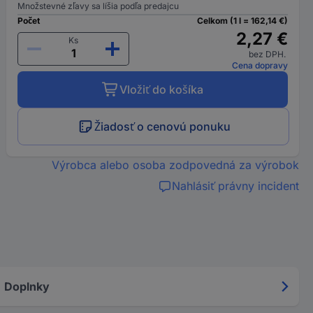
Množstevné zľavy sa líšia podľa predajcu
Počet
Celkom (1 l = 162,14 €)
2,27 €
Ks
bez DPH.
Cena dopravy
Vložiť do košíka
Žiadosť o cenovú ponuku
Výrobca alebo osoba zodpovedná za výrobok
Nahlásiť právny incident
Doplnky