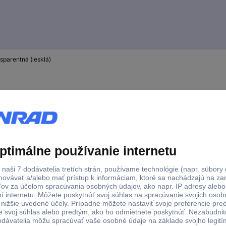
sparentná (lesklá)
a (lesklá)
na (lesklá)