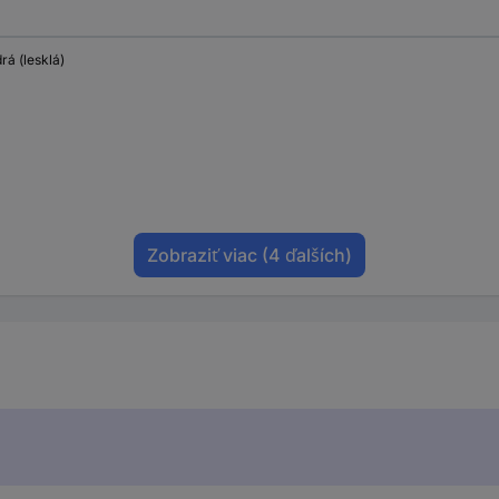
rá (lesklá)
Zobraziť viac
(4 ďalších)