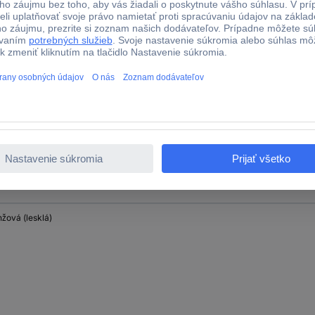
 (lesklá)
žová (lesklá)