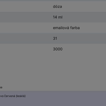
dóza
14 ml
emailová farba
31
3000
ba
vo červená (lesklá)