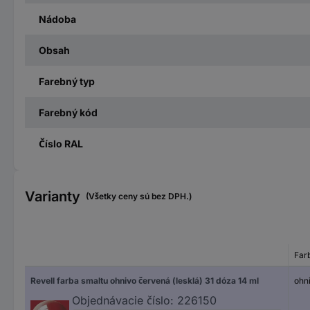
Nádoba
Obsah
Farebný typ
Farebný kód
Číslo RAL
Varianty
(Všetky ceny sú bez DPH.)
Far
Revell farba smaltu ohnivo červená (lesklá) 31 dóza 14 ml
ohni
Objednávacie číslo:
226150