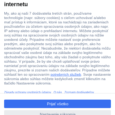
ccp.user.init.failed.titl
Viac ako 1.000.000 produktov
e
Doprava zadarmo u objednávok nad 100 € s DPH
ccp.user.init.failed
Technická podpora