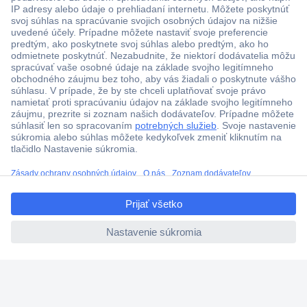
Viac ako 1.000.000 produktov
Doprava zadarmo u objednávok nad 100 € s DPH
Technická podpora
Termínované dodávky
Cenový dopyt (RFQ)
ccp.user.init.failed.titl
O Conradovi
e
ccp.user.init.failed
Nastavenie súborov cookies
Nápoveda