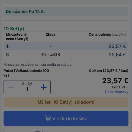
Doručenie: Po 17. 8.
10 Set(y)
Množstevná
Zľava
Cena balenia
(bez DPH.)
cena (Set(y))
1
23,57 €
-
3
22,54 €
4% = 1,03 €
Množstevné zľavy sa líšia podľa predajcu
Počet (Veľkosť balenia 100
Celkom (23,57 € / kus)
ks)
23,57 €
Set(y)
bez DPH.
Cena dopravy
Už len 10 Set(y) skladom!
Vložiť do košíka