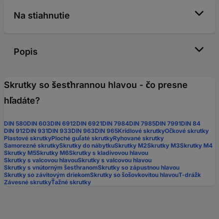
Na stiahnutie
Popis
Skrutky so šesťhrannou hlavou - čo presne
hľadáte?
DIN 580
DIN 603
DIN 6912
DIN 6921
DIN 7984
DIN 7985
DIN 7991
DIN 84
DIN 912
DIN 931
DIN 933
DIN 963
DIN 965
Krídlové skrutky
Očkové skrutky
Plastové skrutky
Ploché guľaté skrutky
Ryhované skrutky
Samorezné skrutky
Skrutky do nábytku
Skrutky M2
Skrutky M3
Skrutky M4
Skrutky M5
Skrutky M6
Skrutky s kladivovou hlavou
Skrutky s valcovou hlavou
Skrutky s valcovou hlavou
Skrutky s vnútorným šesťhranom
Skrutky so zápustnou hlavou
Skrutky so závitovým driekom
Skrutky so šošovkovitou hlavou
T-drážk
Závesné skrutky
Ťažné skrutky