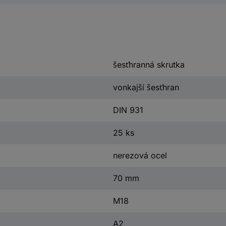
šesťhranná skrutka
vonkajší šesťhran
DIN 931
25 ks
nerezová ocel
70 mm
M18
A2