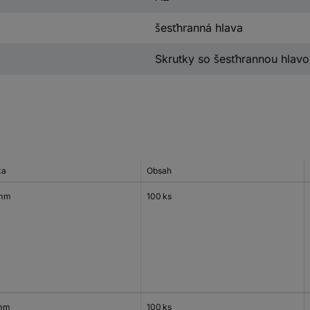
šesťhranná hlava
Skrutky so šesťhrannou hlav
ka
Obsah
 mm
100 ks
mm
100 ks