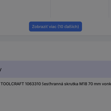
Zobraziť viac
(10 ďalších)
y
 TOOLCRAFT 1063310 šesťhranná skrutka M18 70 mm vonkaj