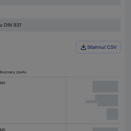
ou DIN 931
Stiahnuť CSV
Rozmery závitu
M5
M5