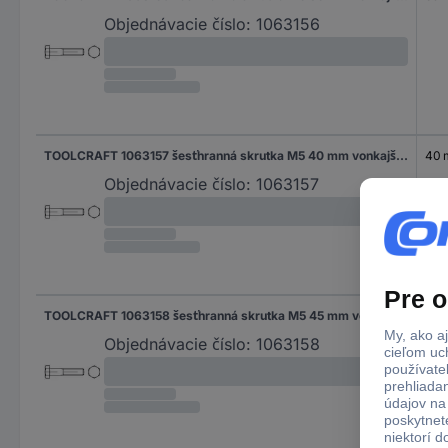
Objednávacie číslo:
1063156
TOOLCRAFT 1063157 šesťhranná skrutka M5 40 mm vonkajší šesťhran DIN 931 nerezová ocel A2 100 ks
40
Objednávacie číslo:
1063157
TOOLCRAFT 1063158 šesťhranná skrutka M5 45 mm vonkajší šesťhran DIN 931 nerezová ocel A2 100 ks
45
Objednávacie číslo:
1063158