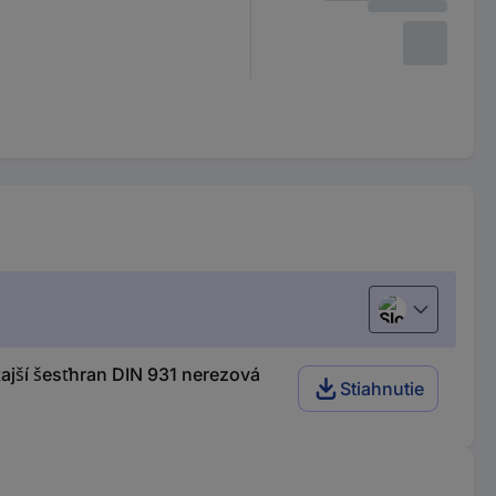
Slovenčina
ší šesťhran DIN 931 nerezová
Stiahnutie