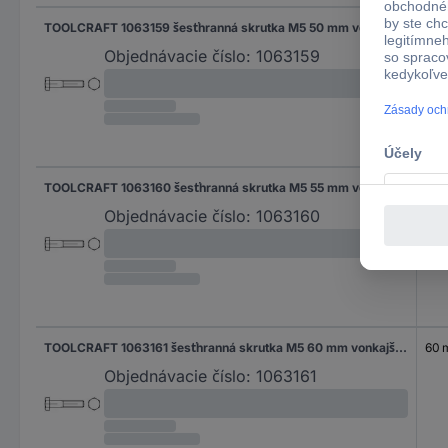
TOOLCRAFT 1063159 šesťhranná skrutka M5 50 mm vonkajší šesťhran DIN 931 nerezová ocel A2 100 ks
50
Objednávacie číslo:
1063159
TOOLCRAFT 1063160 šesťhranná skrutka M5 55 mm vonkajší šesťhran DIN 931 nerezová ocel A2 100 ks
55 
Objednávacie číslo:
1063160
TOOLCRAFT 1063161 šesťhranná skrutka M5 60 mm vonkajší šesťhran DIN 931 nerezová ocel A2 100 ks
60
Objednávacie číslo:
1063161