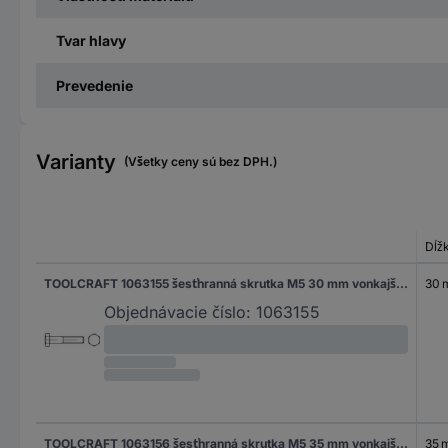
Tvar hlavy
Prevedenie
Varianty
(Všetky ceny sú bez DPH.)
Dĺž
TOOLCRAFT 1063155 šesťhranná skrutka M5 30 mm vonkajší šesťhran DIN 931 nerezová ocel A2 100 ks
30
Objednávacie číslo:
1063155
TOOLCRAFT 1063156 šesťhranná skrutka M5 35 mm vonkajší šesťhran DIN 931 nerezová ocel A2 100 ks
35 