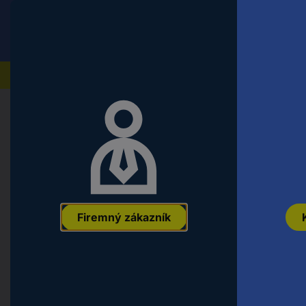
Conrad
Koncový zákazník
ceny s DPH
Naše produkty
Domov
Náradie a dielňa
Montážny a upevňovací ma
TOOLCRAFT 1063310 šesťhranná sk
šesťhran DIN 931 nerezová ocel A2
EAN:
4053199403424
Označenie výrobcu:
1063310
Objednávacie č
Firemný zákazník