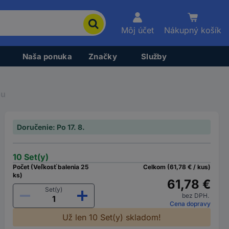
Môj účet
Nákupný košík
Naša ponuka
Značky
Služby
ou
Doručenie: Po 17. 8.
10 Set(y)
Počet (Veľkosť balenia 25
Celkom (61,78 € / kus)
ks)
61,78 €
Set(y)
bez DPH.
Cena dopravy
Už len 10 Set(y) skladom!