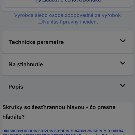
Výrobca alebo osoba zodpovedná za výrobok
Nahlásiť právny incident
Technické parametre
Na stiahnutie
Popis
Skrutky so šesťhrannou hlavou - čo presne
hľadáte?
DIN 580
DIN 603
DIN 6912
DIN 6921
DIN 7984
DIN 7985
DIN 7991
DIN 84