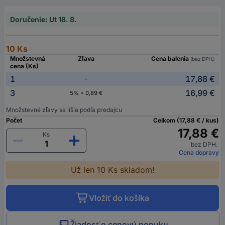
Doručenie: Ut 18. 8.
10 Ks
Množstevná
Zľava
Cena balenia
(bez DPH.)
cena (Ks)
1
17,88 €
-
3
16,99 €
5% = 0,89 €
Množstevné zľavy sa líšia podľa predajcu
Počet
Celkom (17,88 € / kus)
17,88 €
Ks
bez DPH.
Cena dopravy
Už len 10 Ks skladom!
Vložiť do košíka
Žiadosť o cenovú ponuku