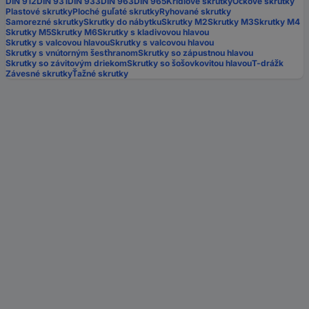
DIN 912
DIN 931
DIN 933
DIN 963
DIN 965
Krídlové skrutky
Očkové skrutky
Plastové skrutky
Ploché guľaté skrutky
Ryhované skrutky
Samorezné skrutky
Skrutky do nábytku
Skrutky M2
Skrutky M3
Skrutky M4
Skrutky M5
Skrutky M6
Skrutky s kladivovou hlavou
Skrutky s valcovou hlavou
Skrutky s valcovou hlavou
Skrutky s vnútorným šesťhranom
Skrutky so zápustnou hlavou
Skrutky so závitovým driekom
Skrutky so šošovkovitou hlavou
T-drážk
Závesné skrutky
Ťažné skrutky