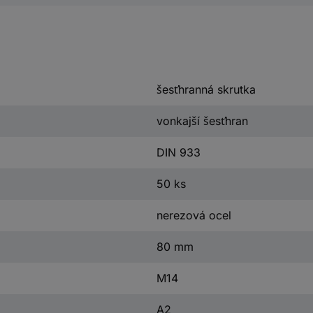
šesťhranná skrutka
vonkajší šesťhran
DIN 933
50 ks
nerezová ocel
80 mm
M14
A2