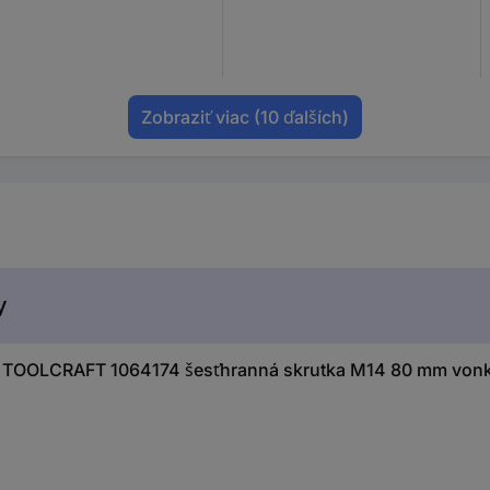
Zobraziť viac
(10 ďalších)
y
 TOOLCRAFT 1064174 šesťhranná skrutka M14 80 mm vonka