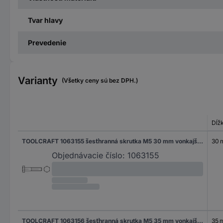
Tvar hlavy
Prevedenie
Varianty
(Všetky ceny sú bez DPH.)
Dĺž
TOOLCRAFT 1063155 šesťhranná skrutka M5 30 mm vonkajší šesťhran DIN 931 nerezová ocel A2 100 ks
30
Objednávacie číslo:
1063155
TOOLCRAFT 1063156 šesťhranná skrutka M5 35 mm vonkajší šesťhran DIN 931 nerezová ocel A2 100 ks
35 