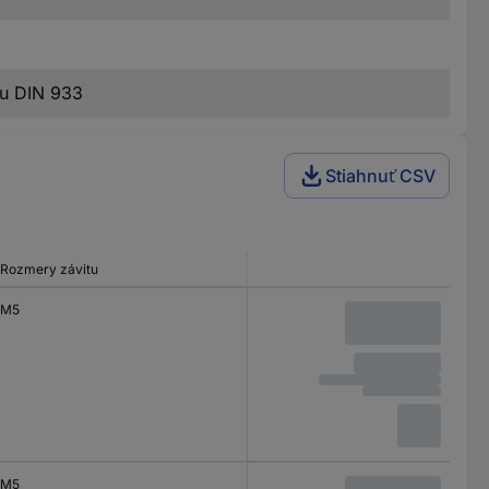
ou DIN 933
Stiahnuť CSV
Rozmery závitu
M5
M5