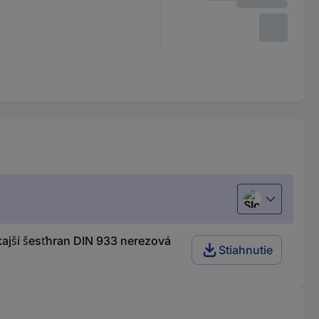
Slovenčina
jší šesťhran DIN 933 nerezová
Stiahnutie