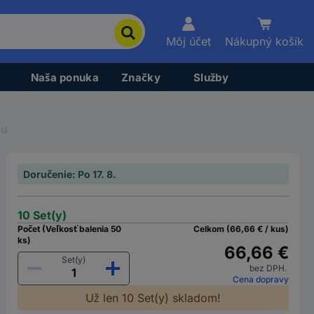
Môj účet
Nákupný košík
Naša ponuka
Značky
Služby
ou
Doručenie: Po 17. 8.
10 Set(y)
Počet (Veľkosť balenia 50
Celkom (66,66 € / kus)
ks)
66,66 €
Set(y)
bez DPH.
Cena dopravy
Už len 10 Set(y) skladom!