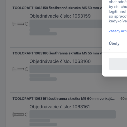
TOOLCRAFT 1063159 šesťhranná skrutka M5 50 mm vonkajší šesťhran DIN 931 nerezová ocel A2 100 ks
50
Objednávacie číslo:
1063159
TOOLCRAFT 1063160 šesťhranná skrutka M5 55 mm vonkajší šesťhran DIN 931 nerezová ocel A2 100 ks
55 
Objednávacie číslo:
1063160
TOOLCRAFT 1063161 šesťhranná skrutka M5 60 mm vonkajší šesťhran DIN 931 nerezová ocel A2 100 ks
60
Objednávacie číslo:
1063161