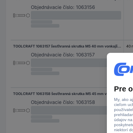
Objednávacie číslo:
1063156
TOOLCRAFT 1063157 šesťhranná skrutka M5 40 mm vonkajší šesťhran DIN 931 nerezová ocel A2 100 ks
40
Objednávacie číslo:
1063157
TOOLCRAFT 1063158 šesťhranná skrutka M5 45 mm vonkajší šesťhran DIN 931 nerezová ocel A2 100 ks
45
Objednávacie číslo:
1063158