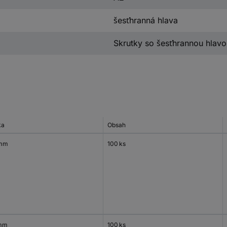
šesťhranná hlava
Skrutky so šesťhrannou hlav
ka
Obsah
 mm
100 ks
mm
100 ks