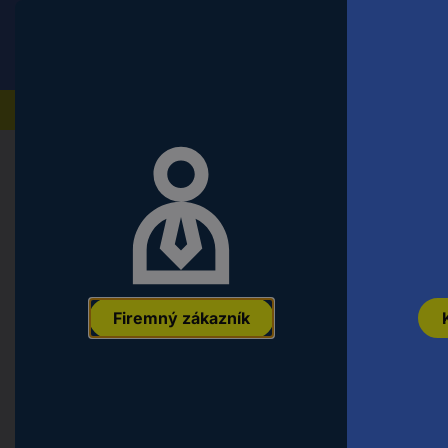
Conrad
Koncový zákazník
ceny s DPH
Naše produkty
Domov
Náradie a dielňa
Montážny a upevňovací ma
TOOLCRAFT 1064174 šesťhranná sk
šesťhran DIN 933 nerezová ocel A2
EAN:
4053199412068
Označenie výrobcu:
1064174
Objednávacie čí
Firemný zákazník